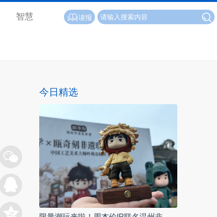
智慧
读报
今日精选
限量潮玩来啦！周杰伦IP联名温州非