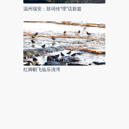
温州瑞安：鼓词传“理”话新篇
红脚鹬飞临乐清湾