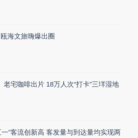
”，瓯海文旅嗨爆出圈
、老宅咖啡出片 18万人次“打卡”三垟湿地
五一”客流创新高 客发量与到达量均实现两