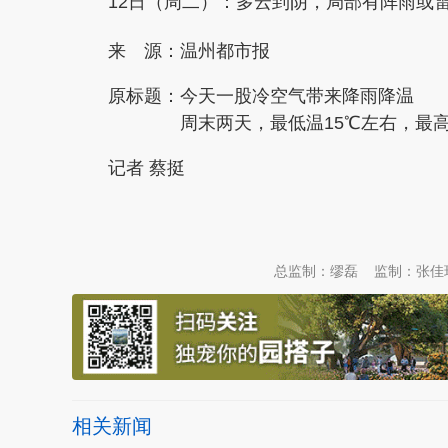
12日（周二）：多云到阴，局部有阵雨或雷雨
来 源：温州都市报
原标题：
今天一股冷空气带来降雨降温
周末两天，最低温15℃左右，最高
记者 蔡挺
本文转自：
温州新闻网 66wz.com
总监制：缪磊
监制：张佳
相关新闻