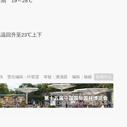
 19～28℃
温回升至23℃上下
玮
责任编辑：叶双莲
审核：潘涌燚
编辑：杨丽
新闻中心