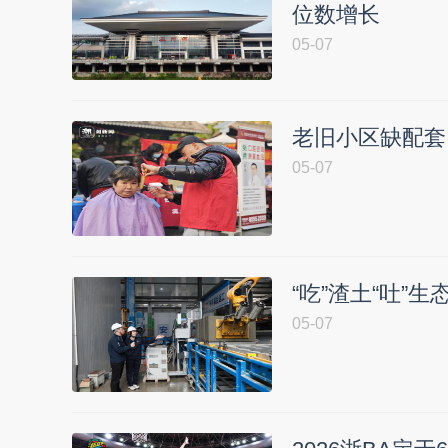
位数增长
05-07
老旧小区缺配套
05-07
“吃”渣土“吐”
05-07