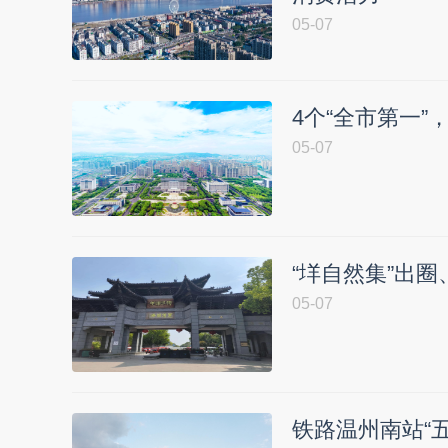
05-07
4个“全市第一
05-07
“垟自然集”出圈
05-07
铁路温州南站“