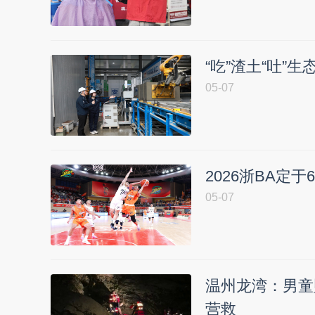
“吃”渣土“吐”
05-07
2026浙BA定
05-07
温州龙湾：男童
营救