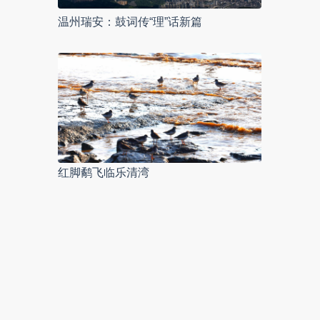
温州瑞安：鼓词传“理”话新篇
红脚鹬飞临乐清湾