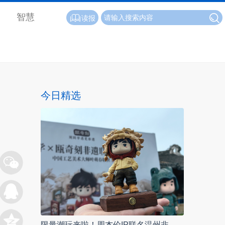
智慧
读报
今日精选
限量潮玩来啦！周杰伦IP联名温州非