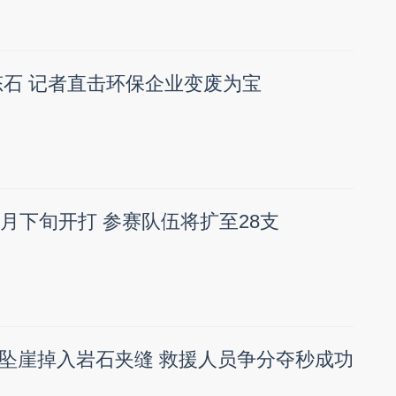
生态石 记者直击环保企业变废为宝
于6月下旬开打 参赛队伍将扩至28支
坠崖掉入岩石夹缝 救援人员争分夺秒成功