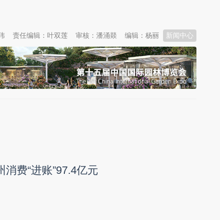
玮
责任编辑：叶双莲
审核：潘涌燚
编辑：杨丽
新闻中心
消费“进账”97.4亿元