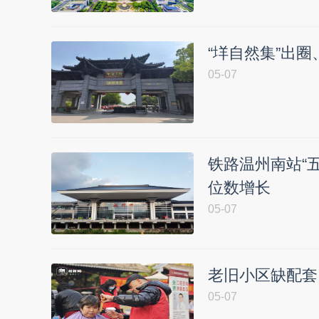
“垟自然集”出圈
05-07
铁路温州南站“
位数增长
05-07
老旧小区缺配套
05-07