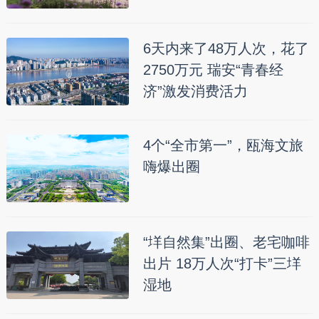
6天内来了48万人次，花了
2750万元 瑞安“青春经
济”激发消费活力
4个“全市第一”，瓯海文旅
嗨爆出圈
“垟自然集”出圈、老宅咖啡
出片 18万人次“打卡”三垟
湿地