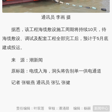
通讯员 李画 摄
据悉，该工程海缆敷设施工周期将持续10天，待
海缆敷设、调试及配套工程全部完工后，预计于5月底
建成投运。
来 源：潮新闻
原标题：
电缆入海，洞头将告别单一供电通道
记者 张银燕 通讯员 张弘 张健
本文转自：
温州新闻网 66wz.com
责任编辑：叶双莲
审核：潘涌燚
编辑：杨丽
新闻中心