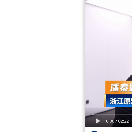
0:00
/
02:22