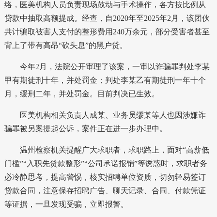
络，医美机构人员负责现场鼓动与手术操作，各方按比例从
贷款中抽取高额提成。经查，自2020年至2025年2月，该团伙
共计骗取被害人支付的整形费用240万余元，部分受害者甚至
背上了带有高昂“砍头息”的黑户贷。
今年2月，法院公开审理了该案，一审以诈骗罪判处李某
甲有期徒刑十年，并处罚金；判处李某乙有期徒刑一年十个
月，缓刑二年，并处罚金。目前判决已生效。
医美机构相关负责人成某、业务员缪某等人也因涉嫌诈
骗罪被另案提起公诉，案件正在进一步办理中。
温州检察机关提醒广大求职者，求职路上，面对“高薪低
门槛”“入职先贷款整形”“公司承诺报销”等诱惑时，求职者务
必冷静思考，提高警惕，核实招聘单位资质，切勿轻易签订
贷款合同，注意保存招聘广告、聊天记录、合同、付款凭证
等证据，一旦发现受骗，立即报警。