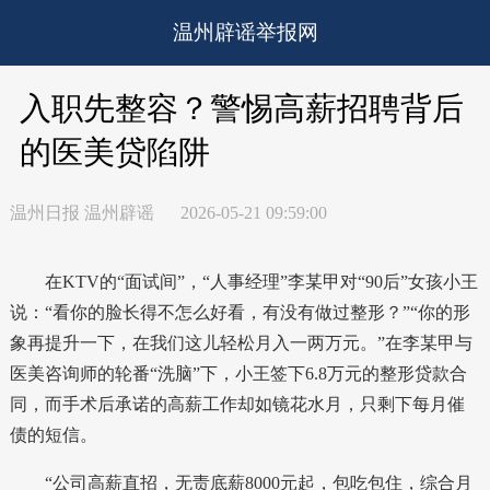
温州辟谣举报网
入职先整容？警惕高薪招聘背后
的医美贷陷阱
温州日报 温州辟谣
2026-05-21 09:59:00
在KTV的“面试间”，“人事经理”李某甲对“90后”女孩小王
说：“看你的脸长得不怎么好看，有没有做过整形？”“你的形
象再提升一下，在我们这儿轻松月入一两万元。”在李某甲与
医美咨询师的轮番“洗脑”下，小王签下6.8万元的整形贷款合
同，而手术后承诺的高薪工作却如镜花水月，只剩下每月催
债的短信。
“公司高薪直招，无责底薪8000元起，包吃包住，综合月