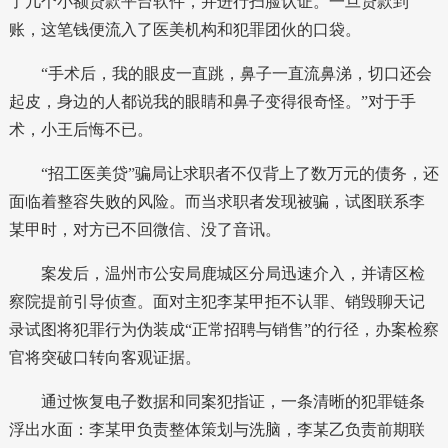
了几个小额贷款平台软件，并进行扫脸认证。一旦贷款到
账，这笔钱便流入了医美机构和犯罪团伙的口袋。
“手术后，我的眼皮一直跳，鼻子一直流鼻涕，切口还会
起皮，身边的人都说我的眼睛和鼻子变得很奇怪。”对于手
术，小王后悔不已。
“招工医美贷”骗局让求职者不仅背上了数万元的债务，还
面临着整容失败的风险。而当求职者发现被骗，试图联系李
某甲时，对方已不回微信、没了音讯。
案发后，温州市公安局鹿城区分局迅速介入，并请区检
察院提前引导侦查。面对主犯李某甲拒不认罪、销毁聊天记
录试图将犯罪行为伪装成“正常招聘与销售”的行径，办案检察
官将突破口转向客观证据。
通过恢复电子数据和同案犯指证，一条清晰的犯罪链条
浮出水面：李某甲负责整体策划与洗脑，李某乙负责前期联