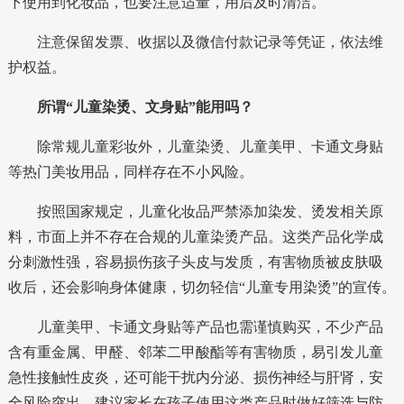
下使用到化妆品，也要注意适量，用后及时清洁。
注意保留发票、收据以及微信付款记录等凭证，依法维
护权益。
所谓“儿童染烫、文身贴”能用吗？
除常规儿童彩妆外，儿童染烫、儿童美甲、卡通文身贴
等热门美妆用品，同样存在不小风险。
按照国家规定，儿童化妆品严禁添加染发、烫发相关原
料，市面上并不存在合规的儿童染烫产品。这类产品化学成
分刺激性强，容易损伤孩子头皮与发质，有害物质被皮肤吸
收后，还会影响身体健康，切勿轻信“儿童专用染烫”的宣传。
儿童美甲、卡通文身贴等产品也需谨慎购买，不少产品
含有重金属、甲醛、邻苯二甲酸酯等有害物质，易引发儿童
急性接触性皮炎，还可能干扰内分泌、损伤神经与肝肾，安
全风险突出。建议家长在孩子使用这类产品时做好筛选与防