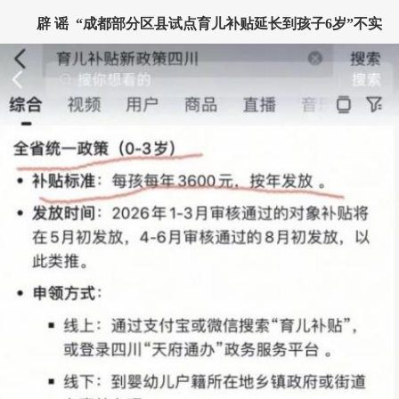
辟 谣
“成都部分区县试点育儿补贴延长到孩子6岁”不实