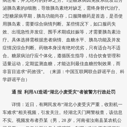
病患者，并无绝对的好坏之分。1型糖尿病因免疫系统攻击分
泌胰岛素的β细胞，导致胰岛素绝对缺乏，需终身替代治疗。
2型糖尿病早期，胰岛功能尚存，口服降糖药是首选，是否使
用胰岛素，需要综合病情判断。某些情况下，如口服药失
效、出现急性并发症、围手术期或妊娠等，才需要胰岛素治
疗。具体选择需根据患者病情、血糖水平、胰岛功能及并发
症情况综合判断。药物本身没有绝对优劣，只有适合与不适
合。糖尿病治疗应个体化，遵循医生指导，结合饮食管理和
适量运动，定期监测血糖，才能达到最佳血糖控制效果，而
非盲目追求“药效强”。（来源：中国互联网联合辟谣平台、科
学辟谣平台）
通 报
利用AI造谣“湖北小麦受灾”者被警方行政处罚
详情：近日，有网民发布“湖北小麦受灾严重，收割机一
车难求”相关视频，引发关注。经湖北天门网警核查，该信息
不实。视频发布者乔某（男，28 岁，河南省汝南县某农机公