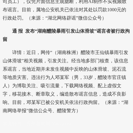
司员工），仅凭片面信息主观臆断，利用AI制作不实视频散
布谣言。目前，属地公安机关已依法对其处以罚款1000元的
行政处罚。（来源：“湖北网络辟谣”微信公众号）
通 报
发布“湖南醴陵暴雨引发山体滑坡”谣言者被行政拘
留
详情：近日，网传“（湖南株洲）醴陵市王仙镇暴雨引发
山体滑坡”相关视频，引发关注。经当地多部门核查，该信息
系谣言，当地近期并未发生视频中反映的山体滑坡、泥石流
等地质灾害。违法行为人邓某军（男，33岁，醴陵市官庄镇
人）为博取关注、吸引流量，下载网络视频、配上虚假文
字，移花接木、断章取义，编造散布谣言信息，造成不良影
响。目前，邓某军已被公安机关依法行政拘留。（来源：“湖
南网络举报”微信公众号、醴陵警方）
本文转自：
温州新闻网 66wz.com