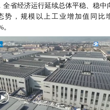
高技术制造业
新兴产业
人工智能
，全省经济运行延续总体平稳、稳中
态势，规模以上工业增加值同比
集成电路
机器人
3%。
2026年4月，浙江规模以上工业增加值
增长7.3%，其中27个工业大类行业实
增长，增长面达73%。
汽车行业增加值同比增长27.1%，位居
各行业首位，与计算机通信电子、通
备、纺织和电力等行业共同拉动规上
增加值增长5.5个百分点。
以“新三样”产品为代表的新兴产业快
展，2026年前四月出口额达599亿元