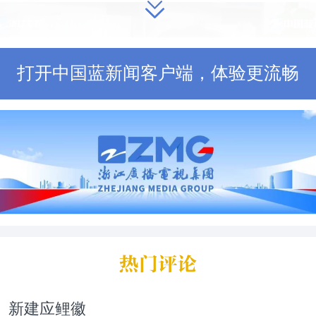
打开中国蓝新闻客户端，体验更流畅
发展规划研究院创新与高技术发展研
任 方菁菁：
整个工业是向“高”攀
“新”而进的，人工智能、集成电路、
新建应鲤徽