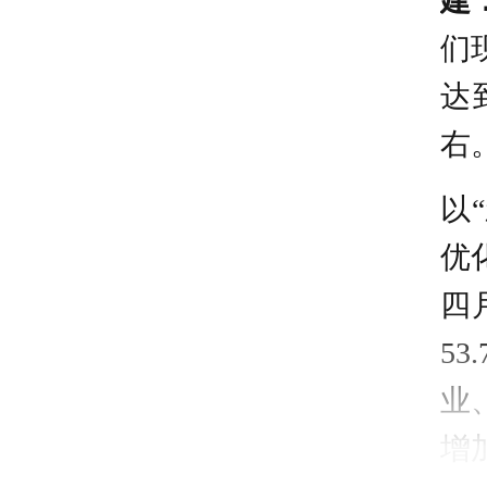
建
们
达
右
以
优
四
5
业
增