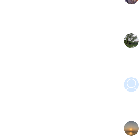
经
发
前
1
点
改
终审
责编
编辑