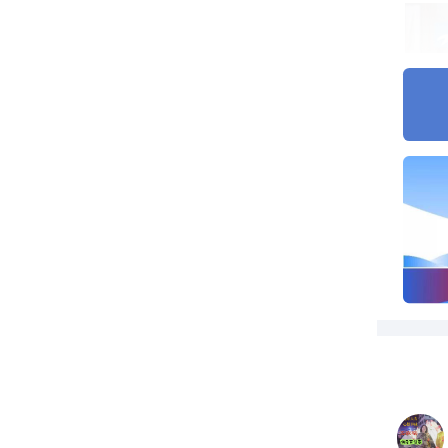
省
主
向