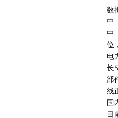
数
中
中
04
位
电
长
05
部
线
国
目