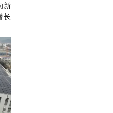
向新
增长
同比
现正
全省
用设
工业
速发
，同