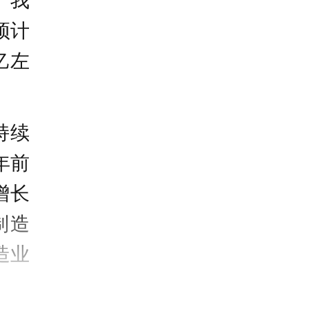
。我
预计
亿左
持续
年前
增长
制造
造业