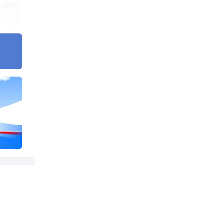
究室
升，
低空