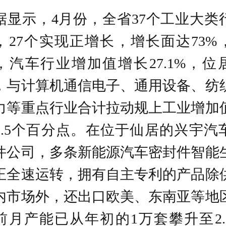
比增长53.7%；高技术制造业、数字经
据显示，4月份，全省37个工业大类
心产业制造业和装备制造业均保持两
，27个实现正增长，增长面达73%
增长。
，汽车行业增加值增长27.1%，位
浙江省推动工业向“高”攀升、向“新”而
，与计算机通信电子、通用设备、纺
人工智能、集成电路、低空经济、机
力等重点行业合计拉动规上工业增加
等新兴产业成为新的增长动能。
5.5个百分点。在位于仙居的兴宇汽
2026年前四月，全省设备工器具购置
件公司，多条新能源汽车密封件智能
增长12.1%，快于全部固定资产投资13.
百分点，投资结构优化为工业智能化
正全速运转，拥有自主专利的产品除
和产业转型升级提供强劲支撑。
内市场外，还出口欧美、东南亚等地
前月产能已从年初的1万套攀升至2.
以上内容由AI大模型生成，仅供参考