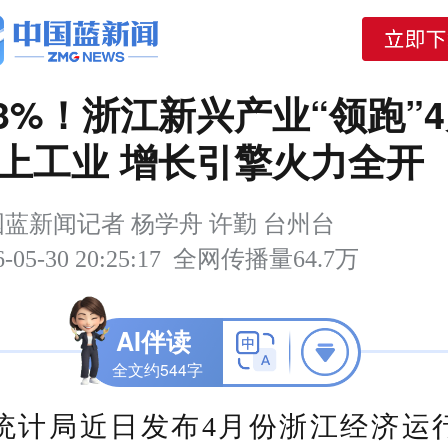
.3%！浙江新兴产业“领跑”
上工业 增长引擎火力全开
蓝新闻记者 杨学舟 许勤 台州台
6-05-30 20:25:17
全网传播量
64.7万
AI伴读
全文约544字
新能源汽车
数字经济
键词
统计局近日发布4月份浙江经济运