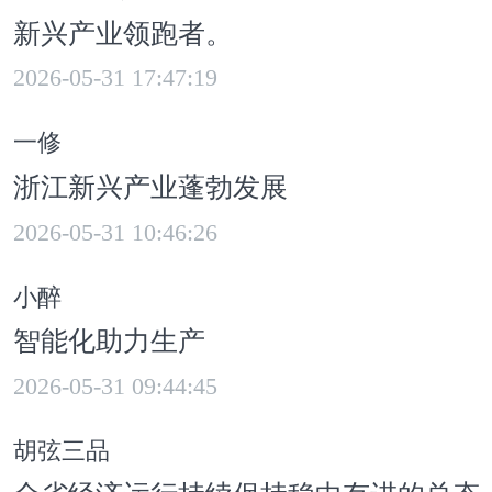
济、机器人这样的新兴产业在不断
新兴产业领跑者。
，形成新的增长动能。
2026-05-31 17:47:19
四月，全省设备工器具购置投资
一修
2.1%，快于全部固定资产投资13.2个
浙江新兴产业蓬勃发展
2026-05-31 10:46:26
，投资结构的持续优化，也为工业智
造、产业转型升级注入强劲动力。
小醉
：袁 爽
智能化助力生产
：王欣怡
：徐雯婷
2026-05-31 09:44:45
胡弦三品