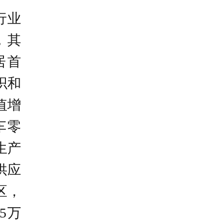
济核
行业
位数
，其
居首
进，
织和
器人
值增
车零
投资
生产
2个
改造
供应
区，
5万