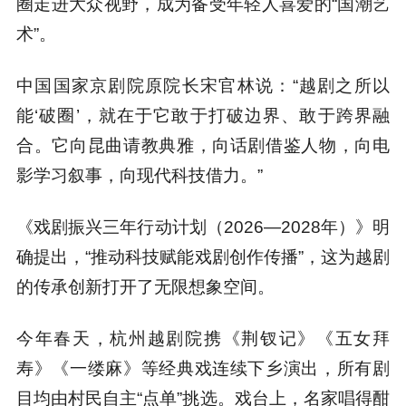
圈走进大众视野，成为备受年轻人喜爱的“国潮艺
术”。
中国国家京剧院原院长宋官林说：“越剧之所以
能‘破圈’，就在于它敢于打破边界、敢于跨界融
合。它向昆曲请教典雅，向话剧借鉴人物，向电
影学习叙事，向现代科技借力。”
《戏剧振兴三年行动计划（2026—2028年）》明
确提出，“推动科技赋能戏剧创作传播”，这为越剧
的传承创新打开了无限想象空间。
今年春天，杭州越剧院携《荆钗记》《五女拜
寿》《一缕麻》等经典戏连续下乡演出，所有剧
目均由村民自主“点单”挑选。戏台上，名家唱得酣