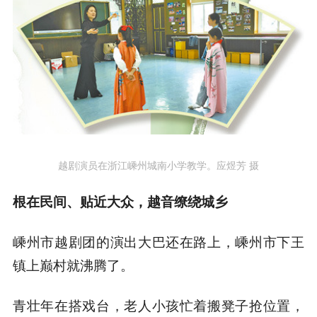
越剧演员在浙江嵊州城南小学教学。应煜芳 摄
根在民间、贴近大众，越音缭绕城乡
嵊州市越剧团的演出大巴还在路上，嵊州市下王
镇上巅村就沸腾了。
青壮年在搭戏台，老人小孩忙着搬凳子抢位置，