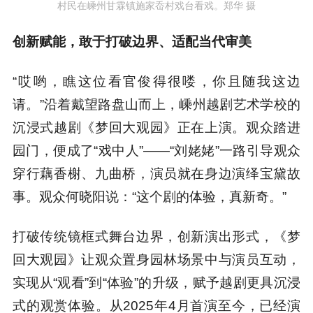
村民在嵊州甘霖镇施家岙村戏台看戏。郑华 摄
创新赋能，敢于打破边界、适配当代审美
“哎哟，瞧这位看官俊得很喽，你且随我这边
请。”沿着戴望路盘山而上，嵊州越剧艺术学校的
沉浸式越剧《梦回大观园》正在上演。观众踏进
园门，便成了“戏中人”——“刘姥姥”一路引导观众
穿行藕香榭、九曲桥，演员就在身边演绎宝黛故
事。观众何晓阳说：“这个剧的体验，真新奇。”
打破传统镜框式舞台边界，创新演出形式，《梦
回大观园》让观众置身园林场景中与演员互动，
实现从“观看”到“体验”的升级，赋予越剧更具沉浸
式的观赏体验。从2025年4月首演至今，已经演