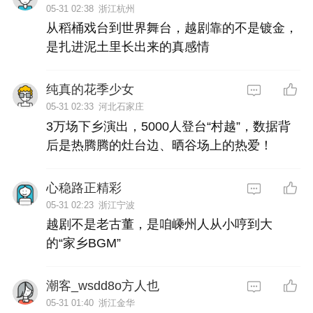
05-31 02:38
浙江杭州
从稻桶戏台到世界舞台，越剧靠的不是镀金，
是扎进泥土里长出来的真感情
纯真的花季少女
05-31 02:33
河北石家庄
3万场下乡演出，5000人登台“村越”，数据背
后是热腾腾的灶台边、晒谷场上的热爱！
心稳路正精彩
05-31 02:23
浙江宁波
越剧不是老古董，是咱嵊州人从小哼到大
的“家乡BGM”
潮客_wsdd8o方人也
05-31 01:40
浙江金华