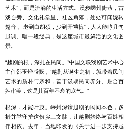
艺术”，而是流淌的生活方式。漫步嵊州街巷，古
戏台旁、文化礼堂里、社区角落，处处可闻婉转
越音，“老到白胡须，少到开裆裤”，人人能哼几句
越调、唱一段经典，是这座城市最鲜活的文化图
景。
“越剧的根，深扎在民间。”中国文联戏剧艺术中心
主任邵玉烨感慨，“越剧从诞生之初，就带着民间
艺术的质朴与亲和，善于汲取民间养分、贴合百
姓审美，这是其百年不衰的底气。”
根深，才能叶茂。嵊州深谙越剧的民间本色，多
措并举守护这份乡土文脉，让越剧始终与百姓相
伴相依。去年，当地印发的《关于进一步支持越