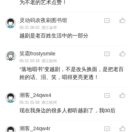
为不老的艺术点赞！
灵动码农夜刷图书馆
05-31 08:02
浙江金华
越剧是老百姓生活中的一部分
笑霜frostysmile
05-31 03:18
浙江杭州
“落地唱书”变越剧，不是改头换面，是把老百
姓的话、泪、笑，唱得更亮更透！
潮客_24qwx4
05-31 02:58
浙江杭州
现在我身边的很多人都听越剧了，我00后
潮客_24qw4r