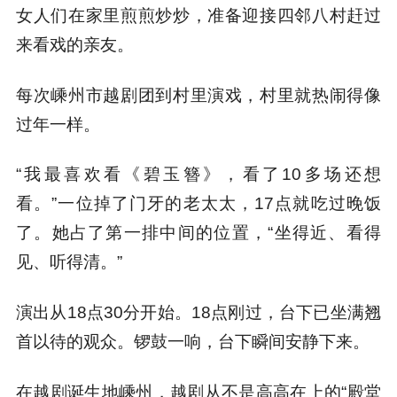
女人们在家里煎煎炒炒，准备迎接四邻八村赶过
来看戏的亲友。
每次嵊州市越剧团到村里演戏，村里就热闹得像
过年一样。
“我最喜欢看《碧玉簪》，看了10多场还想
看。”一位掉了门牙的老太太，17点就吃过晚饭
了。她占了第一排中间的位置，“坐得近、看得
见、听得清。”
演出从18点30分开始。18点刚过，台下已坐满翘
首以待的观众。锣鼓一响，台下瞬间安静下来。
在越剧诞生地嵊州，越剧从不是高高在上的“殿堂