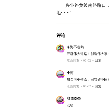
兴业路黄陂南路路口，红
地……”
评论
东海不老鹤
开辟伟大道路！创造伟大事
江西网友
06-02
回复
小河
肩负历史使命，回答好中国
江西网友
06-02
回复
🐵🙈🙊🙉
点赞