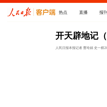
热点
直播
报
开天辟地记（
人民日报
本报记者 曹玲娟 史一棋
2