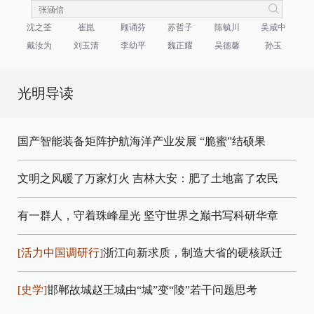
沈之荃
崔崑
顾诵芬
苏哲子
陈毓川
吴咸中
戴汝为
刘玉清
李幼平
魏正耀
吴德馨
孙玉
光明导读
国产智能装备矩阵护航海洋产业发展
“脆蜜”结硕果
文明之风暖了万家灯火
吉林大安：肥了土地富了农民
有一群人，守着珠峰星光
坚守世界之巅书写科研华章
[活力中国调研行]
浙江向新求质，制造大省的硬核跃迁
[史学]
邯郸故城赵王城由“城”变“陵”若干问题思考