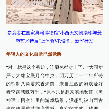
参观者在国家典籍博物馆“小西天文物撷珍与悬
塑艺术特展”上体验VR设备。新华社发
年轻人的文化自觉已然觉醒
“对，就是这个香炉，连颜色都对上了。”大同华
严寺大雄宝殿月台中央，明万历二十二年所铸
的铁制八角塔式香炉前，来自江西的游戏爱好
者李诺感慨万千，“原本只是想来实地验证《黑
神话：悟空》里的游戏场景，没想到被山西古
建的雄浑质感彻底震撼，真实的木构、砖雕、