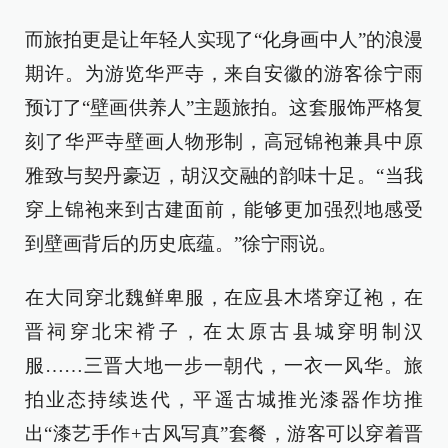
而旅拍更是让年轻人实现了“化身画中人”的浪漫
期许。为游览华严寺，来自安徽的游客徐宁雨
预订了“壁画供养人”主题旅拍。这套服饰严格复
刻了华严寺壁画人物形制，高冠锦袍兼具中原
雅致与契丹豪迈，胡汉交融的韵味十足。“当我
穿上锦袍来到古建面前，能够更加强烈地感受
到壁画背后的历史底蕴。”徐宁雨说。
在大同穿北魏鲜卑服，在应县木塔穿辽袍，在
晋祠穿北宋褙子，在太原古县城穿明制汉
服……三晋大地一步一朝代，一衣一风华。旅
拍业态持续迭代，平遥古城推光漆器作坊推
出“漆艺手作+古风写真”套餐，游客可以穿着晋