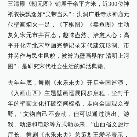
三清殿《朝元图》铺展千余平方米，近300位神
祇衣袂飘逸如“吴带当风”；洪洞广胜寺水神庙元
代壁画烟火十足，《下棋图》《卖鱼图》生动
复刻宋元市井百态，趣味盎然、治愈人心；高
平开化寺北宋壁画完整记录宋代建筑形制、市
井劳作与民生风貌，被誉为壁画界的“清明上河
图”，是研究宋代社会生活的鲜活典籍。
去年年底，舞剧《永乐未央》开启全国巡演，
《入画山西》主题壁画巡展同步启程，尘封千
年的壁画文化打破空间桎梏，走向全国观众视
野。“文物自己不会动，但可以通过演出、游
戏、动漫和电影等方式动起来。”山西省文旅厅
厅长、舞剧《永乐未央》总策划王爱琴表示，