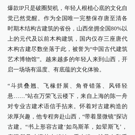
爆款IP只是破圈契机，年轻人根植心底的文化自
觉已然觉醒。作为全国唯一完整保存唐至清各
时期木结构古建筑的省份，山西坐拥全国80%以
上的元代及以前木构建筑，国内仅存三座唐代
木构古建尽数坐落于此，被誉为“中国古代建筑
艺术博物馆”。越来越多的年轻人来到山西，开
启一场场有温度、有底蕴的文化体验。
“斗拱叠翘、飞椽舒展、角脊错落、风铎轻
悬……”站在万荣飞云楼下，来自上海的陈一舟
对专业古建术语信手拈来。怀着对古建构造的
浓厚兴趣，他专程奔赴山西，“带着显微镜”探访
古建。“书上形容古建‘如鸟斯革，如翚斯飞’，