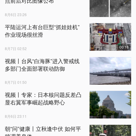
点前后对比图像公布
8月6日 23:26
平陆运河上有台巨型“抓娃娃机”
作业现场很丝滑
00:18
8月7日 02:52
视频丨台风“白海豚”进入警戒线
多部门全面部署联动防御
8月7日 01:50
视频丨专家：日本核问题反差凸
显右翼军事崛起战略野心
8月6日 23:11
朝“问”健康丨立秋逢中伏 如何平
稳调养身体