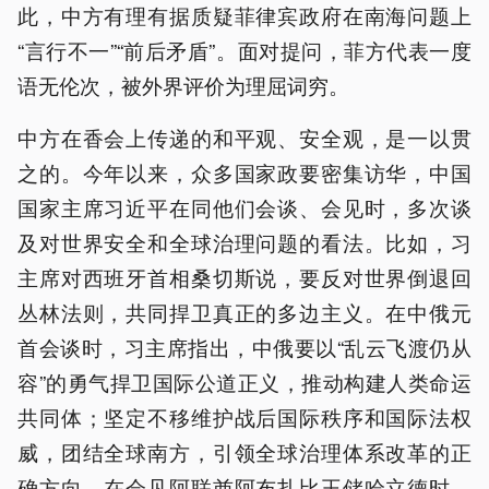
此，中方有理有据质疑菲律宾政府在南海问题上
“言行不一”“前后矛盾”。面对提问，菲方代表一度
语无伦次，被外界评价为理屈词穷。
中方在香会上传递的和平观、安全观，是一以贯
之的。今年以来，众多国家政要密集访华，中国
国家主席习近平在同他们会谈、会见时，多次谈
及对世界安全和全球治理问题的看法。比如，习
主席对西班牙首相桑切斯说，要反对世界倒退回
丛林法则，共同捍卫真正的多边主义。在中俄元
首会谈时，习主席指出，中俄要以“乱云飞渡仍从
容”的勇气捍卫国际公道正义，推动构建人类命运
共同体；坚定不移维护战后国际秩序和国际法权
威，团结全球南方，引领全球治理体系改革的正
确方向。在会见阿联酋阿布扎比王储哈立德时，