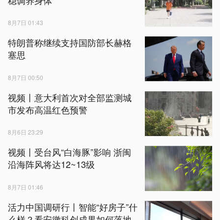
8月7日 01:43
特朗普称继续支持国防部长赫格
塞思
8月7日 00:50
视频丨意大利首次对全部监测城
市发布高温红色预警
8月6日 23:29
视频丨受台风“白海豚”影响 浙闽
沿海阵风将达12~13级
8月7日 01:46
活力中国调研行丨智能“好房子”什
么样？看安徽科创成果如何落地