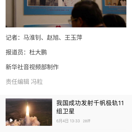
记者：马淮钊、赵旭、王玉萍
报道员：杜大鹏
新华社音视频部制作
责任编辑
冯粒
我国成功发射千帆极轨11
组卫星
6月4日 13:33
28评