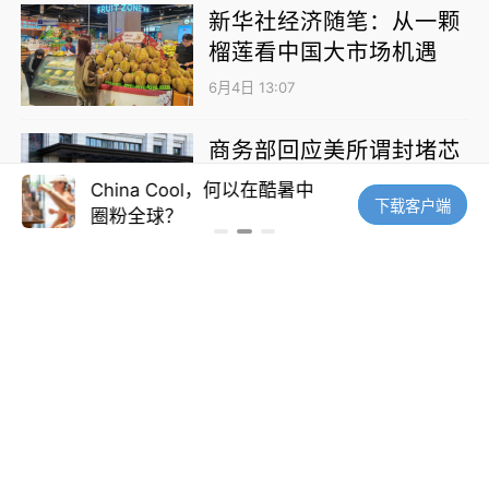
新华社经济随笔：从一颗
榴莲看中国大市场机遇
6月4日 13:07
商务部回应美所谓封堵芯
片“监管漏洞”等热点问题
1
China Cool，何以在酷暑中
国际足联就
下载客户端
圈粉全球？
歉
6月4日 12:11
28评
新华社权威速览丨省级
“十五五”规划纲要看点之
八
6月4日 12:10
15评
中国人民银行将开展500
0亿元买断式逆回购操作