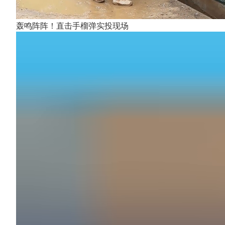
轰鸣阵阵！直击手榴弹实投现场