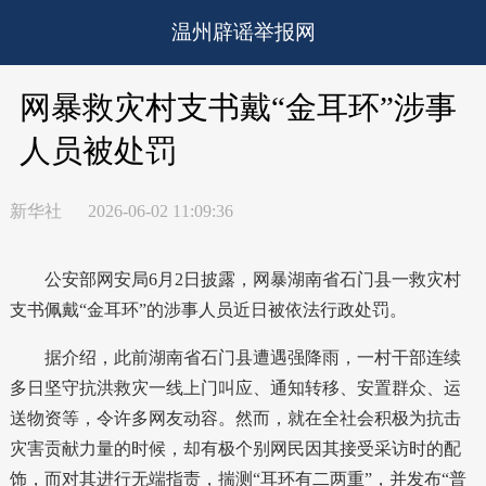
温州辟谣举报网
网暴救灾村支书戴“金耳环”涉事
人员被处罚
新华社
2026-06-02 11:09:36
公安部网安局6月2日披露，网暴湖南省石门县一救灾村
支书佩戴“金耳环”的涉事人员近日被依法行政处罚。
据介绍，此前湖南省石门县遭遇强降雨，一村干部连续
多日坚守抗洪救灾一线上门叫应、通知转移、安置群众、运
送物资等，令许多网友动容。然而，就在全社会积极为抗击
灾害贡献力量的时候，却有极个别网民因其接受采访时的配
饰，而对其进行无端指责，揣测“耳环有二两重”，并发布“普