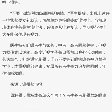
幅下滑等。
“不要当成近视加深而拖延病情。”医生提醒，出现上述任
一症状都要立刻就诊，切勿单纯更换眼镜耽误治疗。当前玻
璃体腔注药是主流疗法，必须遵从疗程复诊，早期规范治疗
大多能保住现有视力。
医生特别叮嘱考生与家长，中考、高考固然关键，但视
力损伤难以逆转。高度近视学子每日需留出户外活动时间，
劳逸结合，杜绝通宵刷题，千万不要等到眼病缠身被迫暂停
学业，才重视眼部健康，祝愿所有考生奋力追梦的同时，守
住清晰双眼。
来源：温州都市报
原标题：黑板线条怎么全弯了？考生备考刷题熬坏眼底
本文转自：
温州新闻网 66wz.com