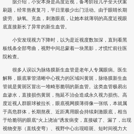
据介绍，小安本身是高度近视，备考阶段几乎全天伏案
刷题，经常熬夜复习，平日里极少出门活动。由于眼睛长期
疲劳、缺氧、充血，刺激眼底，让她本就薄弱的高度近视眼
底直接新长了异常的新生血管。
小安发现视力下降时，以为是近视度数加深，直到看黑
板线条全部弯曲，视野中间总蒙着一块黑影，才慌忙前往医
院检查。
很多人误以为脉络膜新生血管是老年人专属眼病。医生
解释，眼底掌管清晰中心视力的区域叫黄斑，脉络膜新生血
管就是黄斑区冒出一堆畸形脆弱的新血管。这类血管极易出
血渗水，直接损伤黄斑，拖延不治会造成永久视力损伤。高
度近视人群眼球被拉长，眼底视网膜薄得像一张纸，本就属
于高危群体，长期熬夜、近距离用眼会持续刺激眼底，相当
于给脆弱的眼底“火上浇油”诱发病变，直接破了、漏了，出现
视物变形（直线变弯）、视野中心出现暗斑、短时间视力大