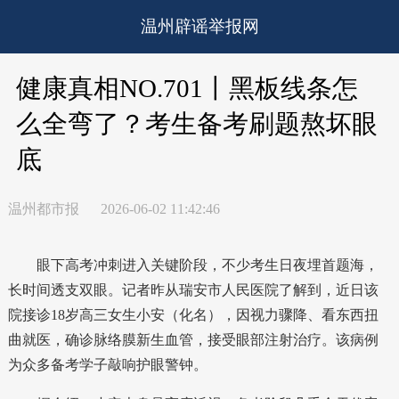
温州辟谣举报网
健康真相NO.701丨黑板线条怎
么全弯了？考生备考刷题熬坏眼
底
温州都市报
2026-06-02 11:42:46
眼下高考冲刺进入关键阶段，不少考生日夜埋首题海，
长时间透支双眼。记者昨从瑞安市人民医院了解到，近日该
院接诊18岁高三女生小安（化名），因视力骤降、看东西扭
曲就医，确诊脉络膜新生血管，接受眼部注射治疗。该病例
为众多备考学子敲响护眼警钟。