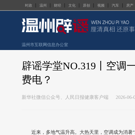
|
|
|
|
|
|
|
时政
温州
财经
文化
原创
视频
汽车
房产
温州市互联网信息办公室
辟谣学堂NO.319丨空
假
费电？
新华社微信公众号、人民日报健康客户端
2026-06-0
近来，多地气温升高。大热天里，空调成为消暑“