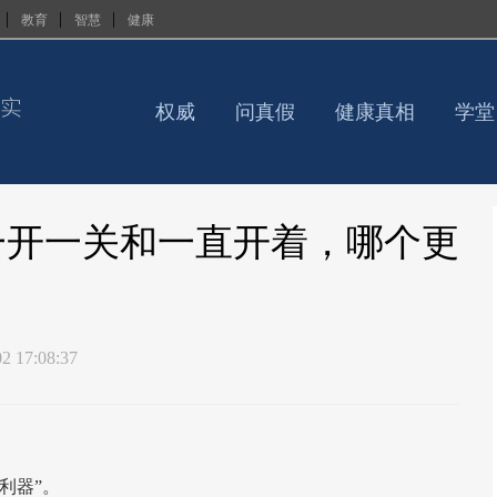
|
|
|
教育
智慧
健康
权威
问真假
健康真相
学堂
调一开一关和一直开着，哪个更
2 17:08:37
利器”。