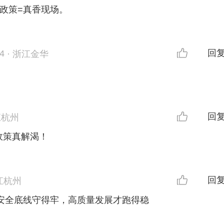
政策=真香现场。
回
44
·
浙江金华
回
江杭州
政策真解渴！
回
江杭州
安全底线守得牢，高质量发展才跑得稳