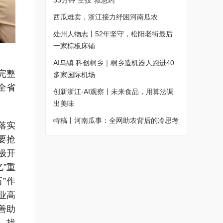
33分钟“空投”救急药
西瓜难卖，浙江接力纾困河南瓜农
处州人物志丨52年坚守，松阳老街最后
一家棕板床铺
AI乌镇 科创桐乡｜桐乡造机器人跑进40
完整
多家国际机场
全省
创新浙江·AI观察丨未来食品，用算法调
出美味
特稿丨河南瓜事：全网助农背后的冷思考
落实
要抢
极开
”重
”作
业高
善助