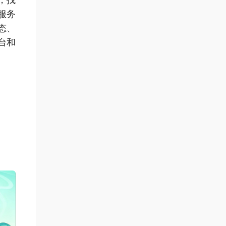
，找
服务
态、
台和