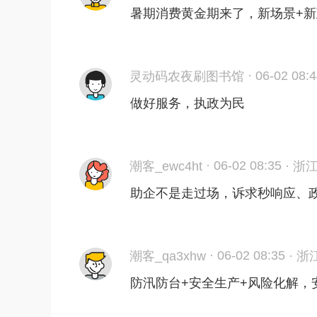
暑期消费黄金期来了，新场景+新
·
06-02 08:
灵动码农夜刷图书馆
做好服务，执政为民
·
06-02 08:35
潮客_ewc4ht
·
浙
助企不是走过场，诉求秒响应、
·
06-02 08:35
潮客_qa3xhw
·
浙
防汛防台+安全生产+风险化解，