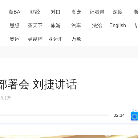
浙BA
财经
对口
潮宠
记者帮
深度
思想
茶天下
旅游
汽车
法治
English
奥运
吴越杯
亚运汇
万象
部署会 刘捷讲话
8.1万
02:34