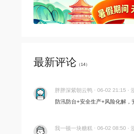
最新评论
（
14
）
·
06-02 21:15
胖胖深紫朝云鸭
·
防汛防台+安全生产+风险化解，
·
06-02 08:50
我一顿一块糖糕
·