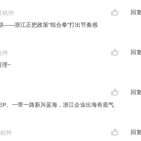
回
江杭州
期——浙江正把政策“组合拳”打出节奏感
回
杭州
理~
回
EP、一带一路新兴蓝海，浙江企业出海有底气
回
江杭州