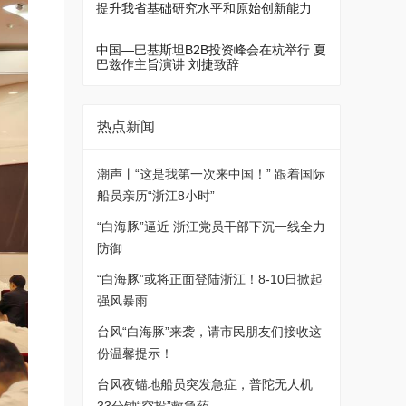
提升我省基础研究水平和原始创新能力
中国—巴基斯坦B2B投资峰会在杭举行 夏
巴兹作主旨演讲 刘捷致辞
热点新闻
潮声丨“这是我第一次来中国！” 跟着国际
船员亲历“浙江8小时”
“白海豚”逼近 浙江党员干部下沉一线全力
防御
“白海豚”或将正面登陆浙江！8-10日掀起
强风暴雨
台风“白海豚”来袭，请市民朋友们接收这
份温馨提示！
台风夜锚地船员突发急症，普陀无人机