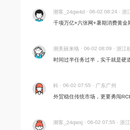
·
06-02 08:24
潮客_24qw4d
·
浙
千项万亿+六张网+暑期消费黄金
·
06-02 08:09
潮美丽来咯
·
浙江
时间过半任务过半，实干就是硬道
·
06-02 07:55
科
·
广东广州
外贸稳住传统市场，更要勇闯RC
·
06-02 07:55
潮客_24qwxj
·
浙