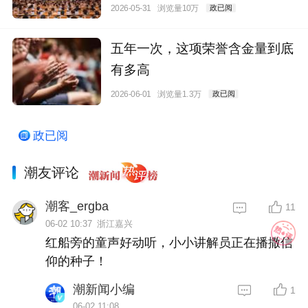
2026-05-31
浏览量10万
政已阅
五年一次，这项荣誉含金量到底
有多高
2026-06-01
浏览量1.3万
政已阅
政已阅
潮友评论
潮客_ergba
11
06-02 10:37
浙江嘉兴
红船旁的童声好动听，小小讲解员正在播撒信
仰的种子！
潮新闻小编
1
06-02 11:08