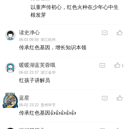
以童声传初心，红色火种在少年心中生
根发芽
读史净心
06-03 09:59
浙江杭州
传承红色基因，增长知识本领
暖暖湖蓝芙蓉哦
1
06-02 23:37
浙江金华
红孩子讲解员
蓝星
06-02 23:22
贵州毕节
传承红色基因👍👍👍👍👍