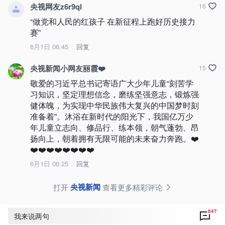
央视网友z6r9ql
16
“做党和人民的红孩子 在新征程上跑好历史接力
赛”
6月1日 06:45
回复
央视新闻小网友丽霞❤️
15
敬爱的习近平总书记寄语广大少年儿童“刻苦学
习知识，坚定理想信念，磨练坚强意志，锻炼强
健体魄，为实现中华民族伟大复兴的中国梦时刻
准备着”。沐浴在新时代的阳光下，我国亿万少
年儿童立志向、修品行、练本领，朝气蓬勃、昂
扬向上，朝着拥有无限可能的未来奋力奔跑。❤️
❤️❤️❤️❤️❤️❤️❤️❤️
6月1日 06:25
回复
央视新闻
打开
查看更多精彩评论
847
我来说两句