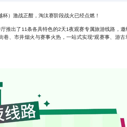
吴越杯）激战正酣，淘汰赛阶段战火已经点燃！
游厅推出了11条各具特色的2天1夜观赛专属旅游线路，邀
街巷、市井烟火与赛事火热，一站式实现“观赛事、游古