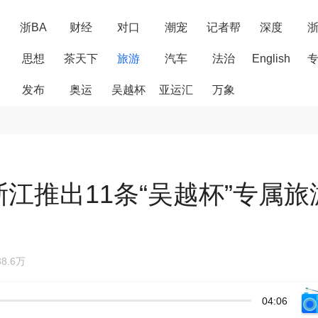
浙BA
财经
对口
潮宠
记者帮
深度
思想
茶天下
旅游
汽车
法治
English
发布
奥运
吴越杯
亚运汇
万象
浙江推出11条“吴越杯”专属旅
8.6万
04:06