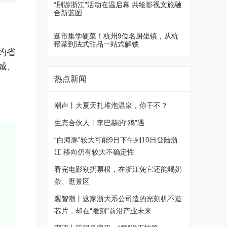
“剧游浙江”活动在温启幕 共绘影视文旅融
合新蓝图
逛市集学硬菜！杭州9位名厨坐镇，从杭
帮菜到法式甜品一站式解锁
约省
城、
热点新闻
潮声丨大夏天扎堆泡温泉，你干不？
生态合伙人丨李巴赫的“鸡”遇
“白海豚”较大可能9日下午到10日登陆浙
江 移向仍有较大不确定性
看完电影别扔票根，在浙江凭它还能喝奶
茶、逛景区
观智潮丨这家浙大系公司造的光刻机不造
芯片，却在“雕刻”前沿产业未来