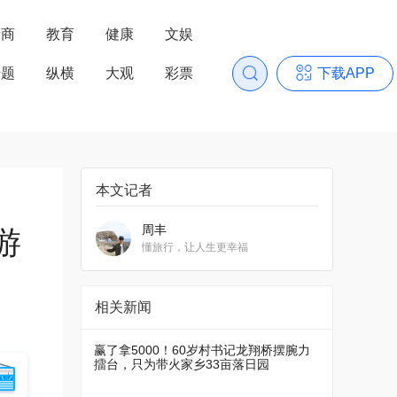
浙商
教育
健康
文娱
专题
纵横
大观
彩票
下载APP
本文记者
周丰
游
懂旅行，让人生更幸福
相关新闻
赢了拿5000！60岁村书记龙翔桥摆腕力
擂台，只为带火家乡33亩落日园