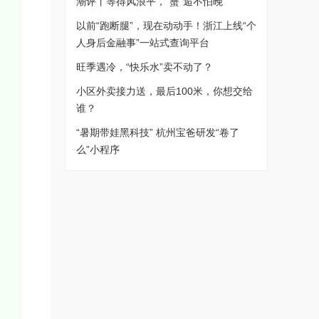
潮评丨等得风浪平，“蟹”逅不怕晚
以前“跑断腿”，现在动动手！浙江上线“个
人身后金融事”一站式查询平台
旺季遇冷，“快乐水”卖不动了？
小区外卖接力送，最后100米，你想交给
谁？
“暑期带娃黑科技” 杭州宝爸研发“卷了
么”小程序