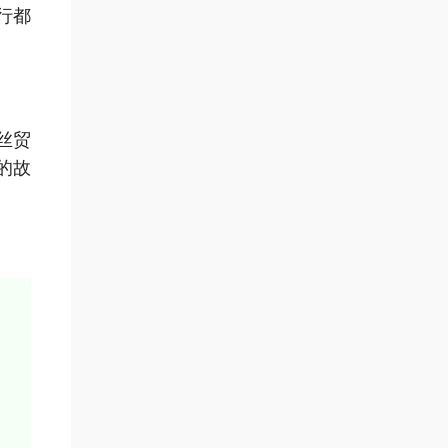
行都
丝贸
的故