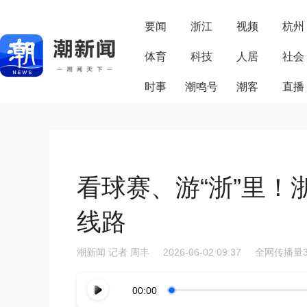
要闻
浙江
视频
杭州
体育
科技
人居
社会
时事
潮鸣号
潮客
直播
看球赛、游“浙”里！
线路
潮新闻
记者 周丰
2026-06-02 09:37
全网传播量3
00:00