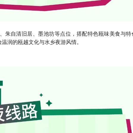
屿、朱自清旧居、墨池坊等点位，搭配特色瓯味美食与特
验温润的瓯越文化与水乡夜游风情。