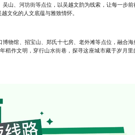
祠、吴山、河坊街等点位，以吴越文韵为线索，让每一步前
吴越文化的人文底蕴与雅致情怀。
港口博物馆、招宝山、郑氏十七房、老外滩等点位，融合海
00年稻作文明，穿行山水街巷，探寻这座城市藏于岁月里