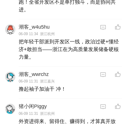
跑！全省开发区不是单打独斗，而是协同共
进。
潮客_w4u5hu
06-09 11:34
浙江杭州
把年轻干部派到开发区一线，政治过硬+懂经
济+敢担当——浙江在为高质量发展储备硬核
力量。
潮客_wwrchz
06-09 11:31
浙江嘉兴
撸起袖子加油干 冲！
猪小闲Piggy
06-09 11:31
浙江杭州
外资进得来、留得住、赚得到，才算真开放