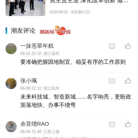
焦主责主业 深化改革创新 做强
做优做大 加快实现高质量发展
2026-06-03
浏览量5.2万
潮友评论
一抹苍翠年糕
06-15 22:10
浙江温州
要准确把握因地制宜、稳妥有序的工作原则
张小珮
06-09 22:10
浙江杭州
未来科技城、智造新城……名字响亮，更盼政
策落地快、办事不绕弯
余音绕RAO
06-09 21:48
江西上饶