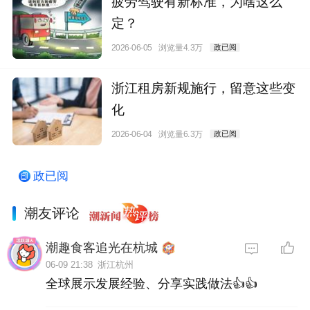
疲劳驾驶有新标准，为啥这么
定？
2026-06-05
浏览量4.3万
政已阅
浙江租房新规施行，留意这些变
化
2026-06-04
浏览量6.3万
政已阅
政已阅
潮友评论
潮趣食客追光在杭城
06-09 21:38
浙江杭州
全球展示发展经验、分享实践做法👍👍