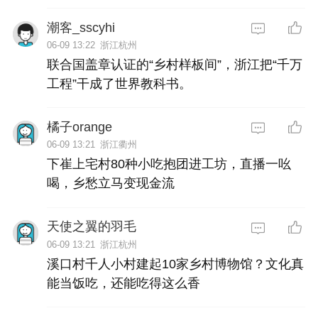
潮客_sscyhi
06-09 13:22
浙江杭州
联合国盖章认证的“乡村样板间”，浙江把“千万
工程”干成了世界教科书。
橘子orange
06-09 13:21
浙江衢州
下崔上宅村80种小吃抱团进工坊，直播一吆
喝，乡愁立马变现金流
天使之翼的羽毛
06-09 13:21
浙江杭州
溪口村千人小村建起10家乡村博物馆？文化真
能当饭吃，还能吃得这么香