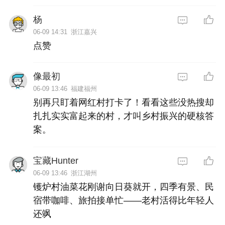
杨
06-09 14:31
浙江嘉兴
点赞
像最初
06-09 13:46
福建福州
别再只盯着网红村打卡了！看看这些没热搜却
扎扎实实富起来的村，才叫乡村振兴的硬核答
案。
宝藏Hunter
06-09 13:46
浙江湖州
镬炉村油菜花刚谢向日葵就开，四季有景、民
宿带咖啡、旅拍接单忙——老村活得比年轻人
还飒