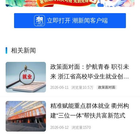
立即打开 潮新闻客户端
相关新闻
政策面对面：护航青春 职引未
来 浙江省高校毕业生就业创业
政策解读
2026-06-11
浏览量10.5万
政策面对面
精准赋能重点群体就业 衢州构
建“三位一体”帮扶共富新范式
2026-06-12
浏览量1570