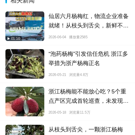
相关新闻
仙居六月杨梅红，物流企业准备
就绪！从枝头到舌尖，新鲜不打
折！
2026-06-04
播放量2585
01:10
“泡药杨梅”引发信任危机 浙江多
举措为浙产杨梅正名
2026-05-21
浏览量4.8万
浙江杨梅能不能放心吃？5个重
点产区完成首轮巡查，未发现类
似违规添加
2026-05-18
浏览量11.5万
从枝头到舌尖，一颗浙江杨梅