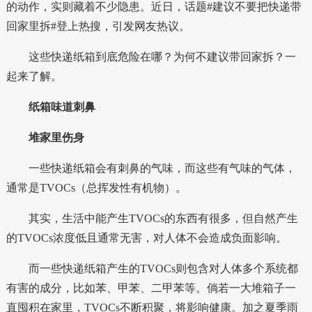
的动作，实则藏着不少隐患。近日，话题
#建议不要把快递带
回家里拆#
登上热搜，引发网友热议。
这些快递纸箱到底危险在哪？为何不建议带回家拆？一
起来了解。
纸箱味道刺鼻
堆家里伤身
一些快递纸箱会有刺鼻的气味，而这些有气味的气体，
通常是
TVOCs
（总挥发性有机物）。
其实，生活中能产生TVOCs的东西有很多，但自然产生
的TVOCs浓度低且通常无害，对人体不会造成负面影响。
而一些快递纸箱产生的TVOCs则包含对人体多个系统都
有害的成分，比如
苯、甲苯、二甲苯
等。倘若一大堆箱子一
直囤积在家里，TVOCs不断积聚，将影响健康。加之夏季雨