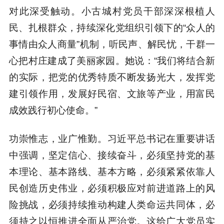
对此深受触动。小古城村党员干部深深根植人
民、扎根群众，持续深化党组织引领下的“众人的
事情由众人商量”机制，听民声、解民忧，干群一
心把村庄建成了美丽家园。她说：“我们将结合新
的实际，把党的优秀特质不断发扬光大，发挥党
建引领作用，发展好民宿、文旅等产业，用富民
成效践行初心使命。”
功崇惟志，业广惟勤。习近平总书记在重要讲话
中强调，坚定信心、接续奋斗，必须坚持党的基
本理论、基本路线、基本方略，必须紧紧依靠人
民创造历史伟业，必须积极应对前进道路上的风
险挑战，必须持续推动构建人类命运共同体，必
须持之以恒推进全面从严治党。这给广大党员实