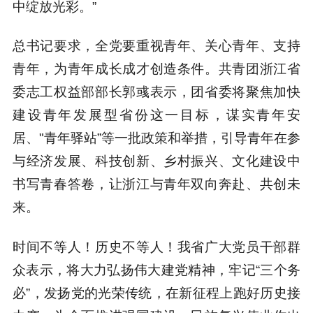
中绽放光彩。”
总书记要求，全党要重视青年、关心青年、支持
青年，为青年成长成才创造条件。共青团浙江省
委志工权益部部长郭彧表示，团省委将聚焦加快
建设青年发展型省份这一目标，谋实青年安
居、"青年驿站”等一批政策和举措，引导青年在参
与经济发展、科技创新、乡村振兴、文化建设中
书写青春答卷，让浙江与青年双向奔赴、共创未
来。
时间不等人！历史不等人！我省广大党员干部群
众表示，将大力弘扬伟大建党精神，牢记“三个务
必”，发扬党的光荣传统，在新征程上跑好历史接