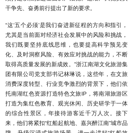
干争先、奋勇前行提出了新的要求。
“这‘五个必须’是我们奋进新征程的方向和指引，
尤其是当前面对经济社会发展中的风险和挑战，
我们既要坚持底线思维，也要提高科学预见变
化、及时洞察风险、有效应对挑战的能力，不断
取得高质量发展的新成效。”浙江南湖文化旅游集
团有限公司党支部书记林琳说，这些年，在文旅
消费深度转型、行业竞争激烈的背景下，他们依
托南湖红色资源打造特色文旅IP，将南湖旅游区
打造为集红色教育、观光休闲、历史研学于一体
的综合性景区，年接待游客近千万人次。接下
来，他们将紧扣“红船起航地、嘉兴醉江南”城市品
牌，升级沉浸式旅游场景，进一步讲好“红船故