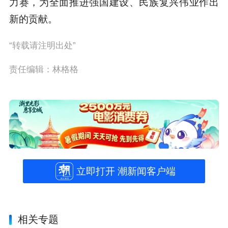
力赛，为全面推进强国建设、民族复兴伟业作出
新的贡献。
“转载请注明出处”
责任编辑：林格格
立即打开 潮新闻客户端
相关专题