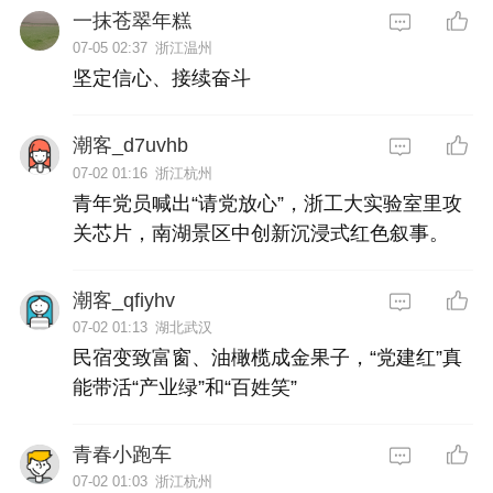
一抹苍翠年糕
07-05 02:37
浙江温州
坚定信心、接续奋斗
潮客_d7uvhb
07-02 01:16
浙江杭州
青年党员喊出“请党放心”，浙工大实验室里攻
关芯片，南湖景区中创新沉浸式红色叙事。
潮客_qfiyhv
07-02 01:13
湖北武汉
民宿变致富窗、油橄榄成金果子，“党建红”真
能带活“产业绿”和“百姓笑”
青春小跑车
07-02 01:03
浙江杭州