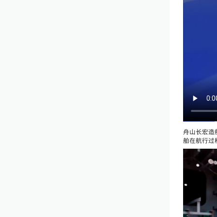
舟山长宏造
舶在航行过