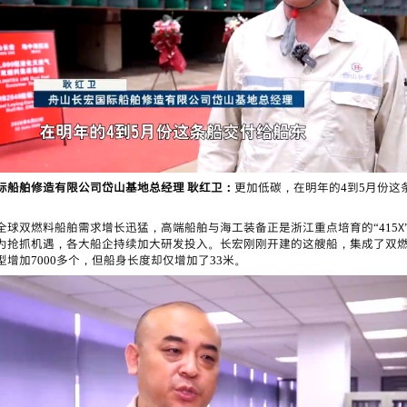
际船舶修造有限公司岱山基地总经理 耿红卫：
更加低碳，在明年的4到5月份这
全球双燃料船舶需求增长迅猛，高端船舶与海工装备正是浙江重点培育的“415X
为抢抓机遇，各大船企持续加大研发投入。长宏刚刚开建的这艘船，集成了双
型增加7000多个，但船身长度却仅增加了33米。