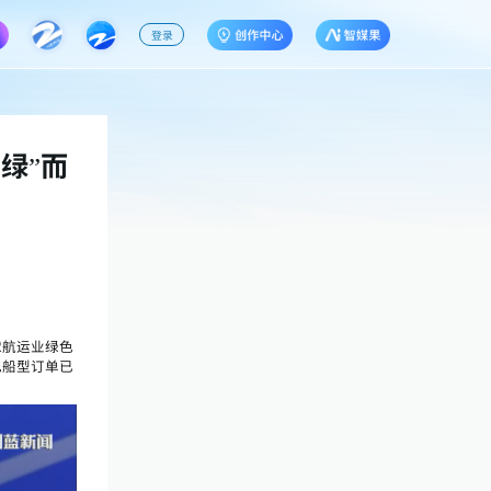
登录
绿”而
球航运业绿色
色船型订单已