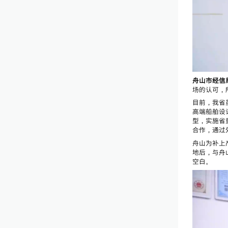
舟山市经信局
场的认可，
目前，我省
高端船舶设
型，实施省
合作，通过
舟山为补上
地后，与舟
空白。