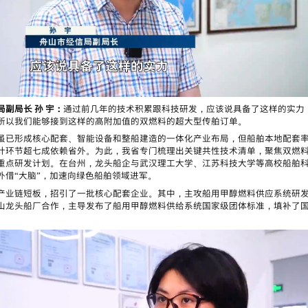
副局长 孙 宇：
通过前几年的技术积累跟科技研发，应该说具备了这样的实力
所以我们能够接到这样的高附加值的双燃料的超大型传舶订单。
虽已形成核心配套、智能设备和整船建造的一体化产业布局，但船舶本地配套率
计环节超七成依赖省外。为此，我省专门梳理出关键共性技术清单，聚焦双燃
重点研发计划。在台州，龙头船企与武汉理工大学、江苏科技大学等高校船舶
外借“大脑”，加速向绿色船舶领域进军。
产业链短板，招引了一批核心配套企业。其中，主攻船用甲醇燃料供应系统研
山龙头船厂合作，主导发布了船用甲醇燃料供给系统国家级团体标准，填补了