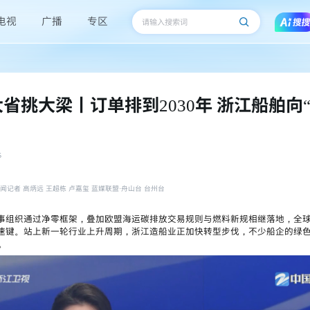
电视
广播
专区
省挑大梁丨订单排到2030年 浙江船舶向“
5
闻记者 高炳远 王超栋 卢嘉玺 蓝媒联盟·舟山台 台州台
事组织通过净零框架，叠加欧盟海运碳排放交易规则与燃料新规相继落地，全
速键。站上新一轮行业上升周期，浙江造船业正加快转型步伐，不少船企的绿
。