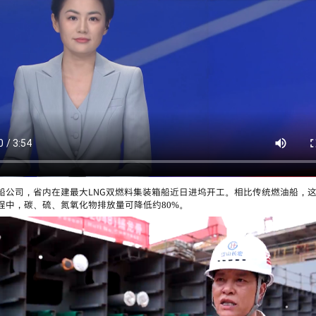
船公司，省内在建最大LNG双燃料集装箱船近日进坞开工。相比传统燃油船，
程中，碳、硫、氮氧化物排放量可降低约80%。