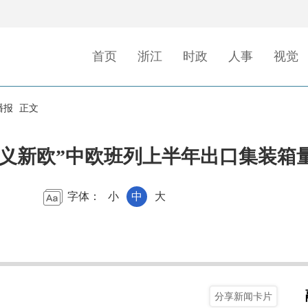
首页
浙江
时政
人事
视觉
播报
正文
，“义新欧”中欧班列上半年出口集装箱
字体：
小
中
大
分享新闻卡片