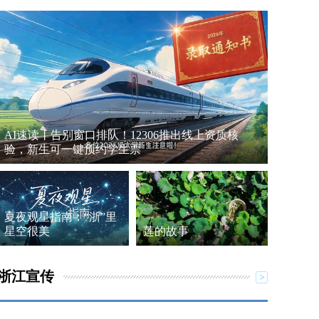
AI速读丨告别窗口排队！12306推出线上资质核
验，新生可一键预约学生票
夏夜观星指南：“浙”里
星空很美
莲的故事
浙江宣传