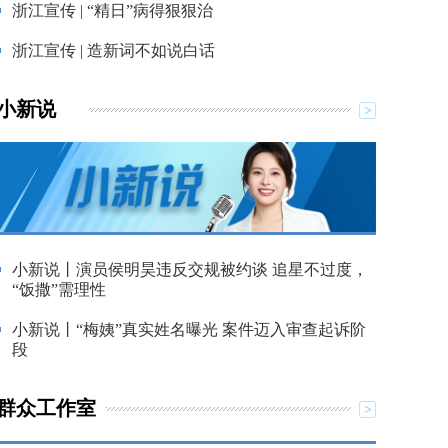
浙江宣传 | “精日”病得狠狠治
浙江宣传 | 造新词不如说白话
小新说
小新说丨演员侯明昊违反交规被约谈 追星不过度，
“饭撒”需理性
小新说丨“梅姨”真实姓名曝光 案件迈入审查起诉阶
段
群众工作室