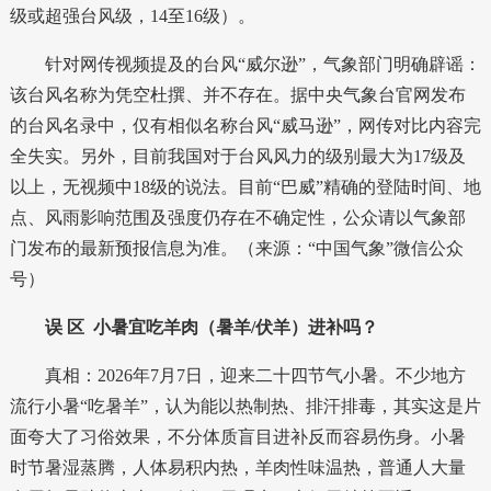
级或超强台风级，14至16级）。
针对网传视频提及的台风“威尔逊”，气象部门明确辟谣：
该台风名称为凭空杜撰、并不存在。
据中央气象台官网发布
的台风名录中，仅有相似名称台风“威马逊”，网传对比内容完
全失实。另外，目前我国对于台风风力的级别最大为17级及
以上，无视频中18级的说法。
目前“巴威”精确的登陆时间、地
点、风雨影响范围及强度仍存在不确定性，
公众请以气象部
门发布的最新预报信息为准。（来源：“中国气象”微信公众
号）
误 区
小暑宜吃羊肉（暑羊/伏羊）进补吗？
真相：2026年7月7日，迎来二十四节气小暑。不少地方
流行小暑“吃暑羊”，认为能以热制热、排汗排毒，其实这是片
面夸大了习俗效果，不分体质盲目进补反而容易伤身。小暑
时节暑湿蒸腾，人体易积内热，羊肉性味温热，普通人大量