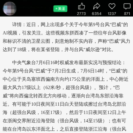
详情：近日，网上出现多个关于今年第9号台风“巴威”的
AI视频，引发关注。这些视频东拼西凑了一些往年台风影像
和标识不清的卫星云图，刻意炮制不实内容，声称“巴威”风力
达到了18级，将在某省登陆，并与台风“威尔逊”对比。
中央气象台7月6日16时权威发布最新实况与预报结论：
今年第9号台风“巴威”于7月2日生成，7月6日14时，“巴威”的
中心位于关岛塞班西偏南方向约175公里的洋面上，中心附近
最大风力17级以上（62米/秒，超强台风级）。预计，“巴
威”将向西偏北转西北方向移动，逐渐向台湾岛东部沿海靠
近。有可能于10日夜间至11日白天登陆或擦过台湾岛北部沿
海（超强台风级，16至17级），然后于11日夜间至12日上午
在浙闽交界附近沿海登陆（强台风级，14至15级）；也有可
能在台湾岛以东洋面北上，之后直接登陆浙江沿海（强台风