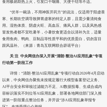
食用极易助热上火，引发口干咽痛、大便干结等不适。
“伏羊一碗汤，不用神医开药方”的说法，仅适用于阳虚畏
寒、长期吹空调导致脾胃虚寒的特定人群，且需少量清炖食
用。湿热体质、阴虚火旺、高血压、痛风人群，以及风热感
冒发热者都不宜吃暑羊，小暑饮食更适合以清补为主，适量
食用鱼肉、鸭肉、豆制品等性质平和的优质蛋白，切勿盲目
跟风温补。（来源：青岛互联网联合辟谣平台）
关 注
中央网信办深入开展“清朗·整治AI应用乱象”专项
行动第一阶段工作
详情：“清朗·整治AI应用乱象”专项行动自2026年4月启动
以来，中央网信办聚焦未按规定履行大模型备案登记义务、
AI平台安全和审核过滤能力不足、AI数据投毒、生成合成内
容标识落实不到位等AI应用乱象，部署各地网信部门深入推
进第一阶段重点整治任务，并
开设“涉AI应用乱象举报专
区”
，专项受理公众举报。