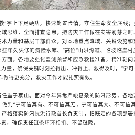
”字上下足硬功，快速处置险情，守住生命安全底线；更
全域思维，全面排查隐患，把防灾工作做在灾害萌芽之时
技术力量和基层干部群众，对本地重点流域、关键设施和
那些年久失修的病险水库、“高位”山洪沟道、临坡临崖村
一方面，各地要强化监测预警和应急救援准备，精准靶向
急力量，确保关键时刻拉得出、冲得上、救得及时，“宁可
工作做得更充分，救灾工作才能扎实有效。
重于泰山。面对今年异常严峻复杂的防汛形势，各地
，做到“宁可信其有、不可信其无，宁可信其大、不可信其
，严格落实防汛抗洪行政首长负责制，把既定的各项部署
尽责，确保责任链条环环相扣、不留缝隙。