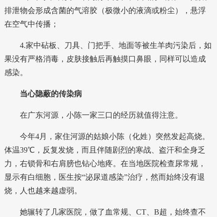
排泄物会形成含菌的气溶胶（极微小的液滴或粉尘），悬浮
在空气中传播；
4.家中砧板、刀具、门把手、地面等被生羊肉污染后，如
果没有严格消毒，皮肤接触后再触摸口鼻眼，同样可以造成
感染。
当心隐蔽的传染病
在广东河源，小陈一家三口的经历就值得注意。
今年4月，家住河源的姑娘小陈（化姓）突然发起高烧。
体温39℃，反复发烧，而且伴随剧烈的寒战、盗汗和全身乏
力，右锁骨和右肩膀也钻心地疼。在当地医院检查尿常规，
显示有白细胞，医生按“泌尿道感染”治疗，然而始终没有退
烧，人也越来越虚弱。
她辗转了几家医院，做了血常规、CT、B超，始终查不