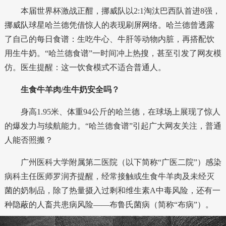
本届世界杯激战正酣，挪威队以2:1淘汰巴西队首进8强，
挪威队球星哈兰德凭借惊人的表现刷屏网络。
哈兰德曾透露
了自己的每日食谱：生吃牛心、牛肝等动物内脏，再搭配饮
用生牛奶。
“哈兰德食谱”一时间冲上热搜，甚至引发了网友模
仿。医生提醒：这一饮食模式不适合普通人。
生食牛羊肉/生牛奶安全吗？
身高1.95米、体重94公斤的哈兰德，在球场上展现了惊人
的爆发力与续航能力。“哈兰德食谱”引起广大网友关注，普通
人能否照搬？
广州医科大学附属第二医院（以下简称“广医二院”）感染
病科主任医师罗润齐提醒，经常接触或生食牛羊肉及未经灭
菌的奶制品，除了热量摄入过剩和维生素A中毒风险，还有一
种隐蔽的人畜共患病风险——布鲁氏菌病（简称“布病”）。