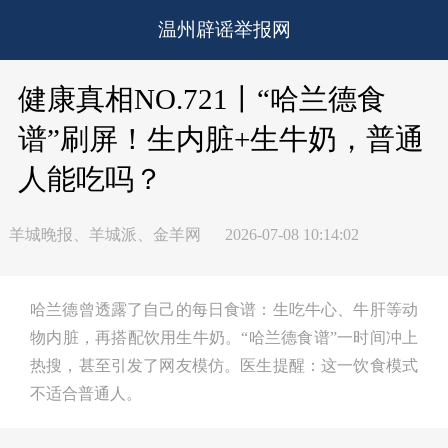
温州辟谣举报网
健康真相NO.721丨“哈兰德食
谱”刷屏！生内脏+生牛奶，普通
人能吃吗？
羊城晚报、羊城派、金羊网
2026-07-08 10:14:02
哈兰德曾透露了自己的每日食谱：生吃牛心、牛肝等动
物内脏，再搭配饮用生牛奶。“哈兰德食谱”一时间冲上
热搜，甚至引发了网友模仿。医生提醒：这一饮食模式
不适合普通人。