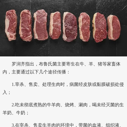
罗润齐指出，布鲁氏菌主要寄生在牛、羊、猪等家畜体
内，主要通过以下几个途径传播：
1.宰杀、售卖、处理生肉时，病菌经皮肤或黏膜
破损处
侵
入；
2.吃未彻底煮熟的牛羊肉、烧烤、涮肉，喝未经灭菌的生
羊奶、牛奶；
3.在宰杀、售卖生羊肉的环境中，带菌的血液、组织液、