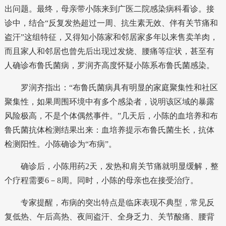
出问题。最终，母亲带小陈来到广医二院感染病科看诊。接
诊中，结合“反复发热超过一周、抗生素无效、伴有关节痛和
盗汗”这组特征，又得知小陈家和邻居家多年以来售卖羊肉，
而且家人和邻居也曾先后出现过发烧、腰痛等症状，甚至有
人确诊布鲁氏菌病，罗润齐高度怀疑小陈系布鲁氏菌感染。
罗润齐指出：“布鲁氏菌病具有明显的家庭聚集性和社区
聚集性，如果周围环境中有多个感染者，说明该区域的暴露
风险极高，不是个体偶然事件。”几天后，小陈的血培养和布
鲁氏菌抗体检测结果出来：血培养提示布鲁氏菌生长，抗体
检测阳性。小陈确诊为“
布病
”。
确诊后，小陈用药2天，发热和肩关节痛就明显缓解，整
个疗程需要6－8周。同时，小陈的母亲也在接受治疗。
专家提醒，布病的突出特点是临床表现不典型，常见反
复低热、午后高热、夜间盗汗、全身乏力、关节酸痛、腰背