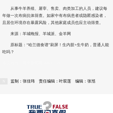
从事牛羊养殖、屠宰、售卖、肉类加工的人员，建议每
年做一次布病抗体筛查。如家中有布病患者或隐匿感染者，
且居住环境存在暴露风险，其他家庭成员也应主动筛查。
来源
：羊城晚报、羊城派、金羊网
原标题：
“哈兰德食谱”刷屏！生内脏+生牛奶，普通人能
吃吗？
本文转自：
温州新闻网 66wz.com
监制：张佳玮
责任编辑：叶双莲
编辑：张湉
N