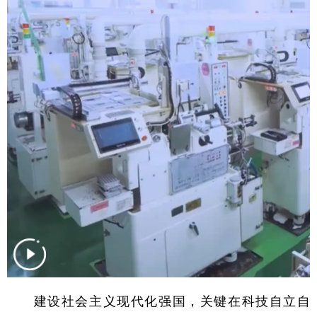
学术中国
乡村振兴
银龄
溯源中国
城市
旅游
能源
会展
彩票
娱乐
时尚
悦读
公益
一带一路
亚太网
上市公司
文化产业
地方频道
北京
天津
河北
山西
辽宁
吉林
上海
江苏
浙江
安徽
福建
江西
建设社会主义现代化强国，关键在科技自立自