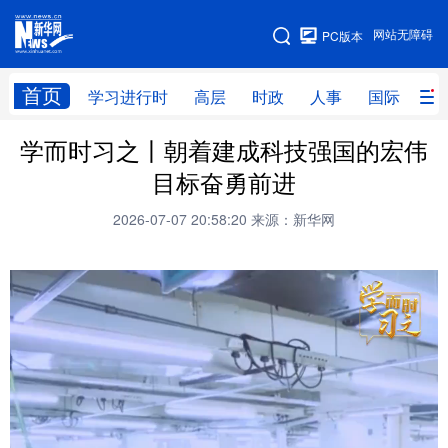
手机版
网站无障碍
PC版本
网站地图
首页
学习进行时
高层
时政
人事
国际
财
学而时习之丨朝着建成科技强国的宏伟
学习进行时
高层
时政
人事
目标奋勇前进
国际
财经
网评
港澳
2026-07-07 20:58:20
来源：新华网
台湾
思客智库
全球连线
教育
科技
科创
量子
体育
文化
书画
健康
军事
访谈
视频
图片
政务
法律
中央文件
金融
汽车
食品
人居
信息化
数字经济