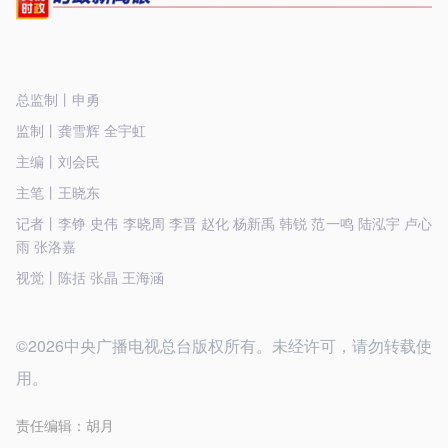
总监制丨申勇
监制丨龚雪辉 全宇虹
主编丨刘会民
主笔丨王晓东
记者丨李铮 史伟 李晓周 李晋 赵化 杨新禹 韩锐 范一鸣 陆泓宇 卢心
雨 张洛嘉
视觉丨陈括 张晶 王海涵
©2026中央广播电视总台版权所有。未经许可，请勿转载使
用。
责任编辑：
胡月