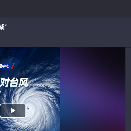
威”
播
放