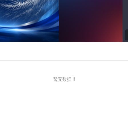
视
频
暂无数据!!!