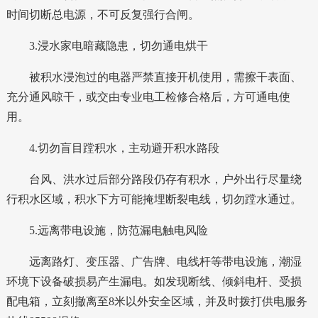
时间切断总电源，不可反复强行合闸。
3.浸水家电暗藏隐患，切勿通电烘干
被积水浸泡过的电器严禁直接开机使用，需擦干表面、
充分通风晾干，或交由专业电工检修合格后，方可通电使
用。
4.切勿盲目蹚积水，主动避开积水路段
台风、洪水过后部分路段仍存有积水，户外出行尽量绕
行积水区域，积水下方可能掩埋断裂电线，切勿蹚水通过。
5.远离带电设施，防范漏电触电风险
远离路灯、变压器、广告牌、电线杆等带电设施，潮湿
环境下设备破损易产生漏电。如发现断线、倾斜电杆、受损
配电箱，立刻撤离至8米以外安全区域，并及时拨打供电服务