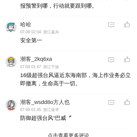
报预警到哪，行动就要跟到哪。
哈哈
07-09 02:04
浙江嘉兴
安全第一
潮客_2kq6xa
07-09 01:47
浙江宁波
16级超强台风逼近东海南部，海上作业务必立
即撤离，生命高于一切。
潮客_wsdd8o方人也
07-09 01:45
浙江金华
防御超强台风“巴威〞
点击查看更多评论