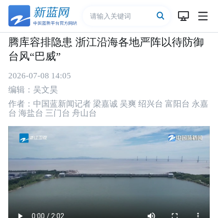
腾库容排隐患 浙江沿海各地严阵以待防御
台风“巴威”
2026-07-08 14:05
编辑：吴文昊
作者：中国蓝新闻记者 梁嘉诚 吴爽 绍兴台 富阳台 永嘉
台 海盐台 三门台 舟山台