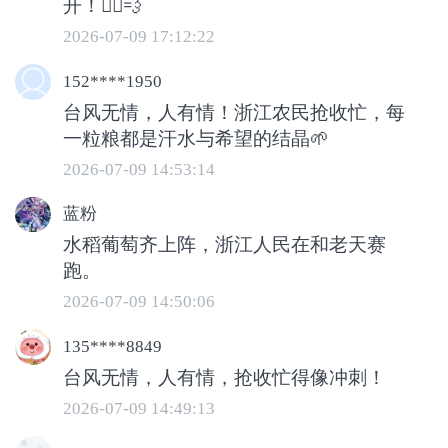
开！🏃‍♂️💨
提前做好了准备。烘干机的调试，还有烘
2026-07-09 17:12:22
干的这些原材料都准备好了，我们还协调
粮站，做好收储准备工作，包括他们仓库
152****1950
台风无情，人有情！浙江农民抢收忙，每
的清空。”
一粒粮都是汗水与希望的结晶🌱
连日来，温州瑞安市马屿等地的农户们抢
2026-07-09 14:53:14
抓晴好天气，收割早熟早稻，各大农事服
蓝粉
务中心通宵作业，粮食储备库提前开仓，
水稻葡萄齐上阵，浙江人民在和老天赛
闭环落实抢收、烘干、除杂、入库全流程
跑。
工作，全力保障今夏4.1万吨夏粮应收尽
2026-07-09 14:50:06
收、颗粒归仓。
135****8849
台风无情，人有情，抢收忙得像冲刺！
2026-07-09 14:49:13