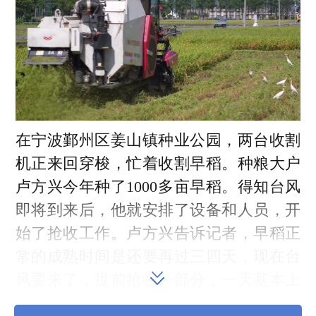
在宁波鄞州区姜山镇种业公园，两台收割
机正来回穿梭，忙着收割早稻。种粮大户
卢方兴今年种了1000多亩早稻。得知台风
即将到来后，他就安排了设备和人员，开
始了抢收工作。卢方兴告诉记者，早稻正
常的成熟时间是还要再过三四天，现在台
风要来了，提前抢收一部分，一天基本上
能够收60吨左右，6台烘干机，一边收一