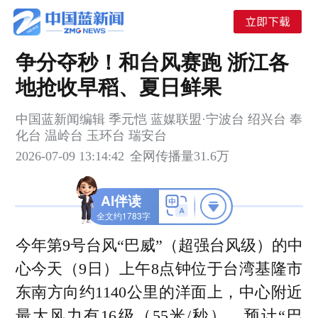
争分夺秒！和台风赛跑 浙江各
地抢收早稻、夏日鲜果
中国蓝新闻编辑 季元恺 蓝媒联盟·宁波台 绍兴台 奉
化台 温岭台 玉环台 瑞安台
2026-07-09 13:14:42
全网传播量
31.6万
AI伴读
全文约1783字
关键词
台风巴威
早稻抢收
夏季水果
今年第9号台风“巴威”（超强台风级）的中
烘干机
粮食储备库
心今天（9日）上午8点钟位于台湾基隆市
东南方向约1140公里的洋面上，中心附近
台风“巴威”预计于11日白天登陆或擦过台湾
01
最大风力有16级（55米/秒）。预计“巴
岛北部沿海，随后将于11日晚至12日上午