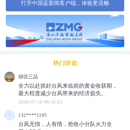
打开中国蓝新闻客户端，体验更流畅
边烘干。
胡弦三品
全力以赴抓好台风来临前的黄金收获期，
姜山镇今年早稻种植面积约4.7万亩。这几
最大程度减少台风带来的经济损失。
天，为把台风可能给早稻生产带来的灾害
2026-07-10 08:16:03
降到最低，当地积极行动，做好防御工
作。姜山镇农办主任林照介绍说：“我们
132****1195
台风无情，人有情，抢收小分队火力全
镇级烘干中心，包括农户的烘干中心，都