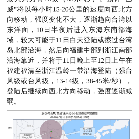
在福建福清至浙江温岭一带沿海登陆，强
威”将以每小时15-20公里的速度向西北方
度为强台风级或台风级，登陆后继续向西
向移动，强度变化不大，逐渐趋向台湾以
北方向移动并逐渐减弱。
东洋面，10日半夜后进入东海东南部海
浙江各地抢抓台风来临前的窗口期，全力
02
域，较大可能于11日白天登陆或擦过台湾
开展早稻抢收、烘干和入库工作，确保夏
岛北部沿海，然后向福建中部到浙江南部
粮应收尽收、颗粒归仓，同时加强田间管
沿海靠近，并将于11日晚上至12日上午在
理，降低台风对农业生产的影响。
福建福清至浙江温岭一带沿海登陆（强台
各地果农积极应对台风影响，加快水蜜
03
风级或台风级，13-14级，38-45米/秒），
桃、阳光玫瑰葡萄等夏季水果的采收进
登陆后继续向西北方向移动，强度逐渐减
度，通过精细化分拣、包装和物流配送，
弱。
最大限度减少经济损失。
多地政府及社会组织协同联动，组织农技
04
人员指导抢收、协调烘干设备与仓储资
源，并动员志愿者协助行动不便的果农完