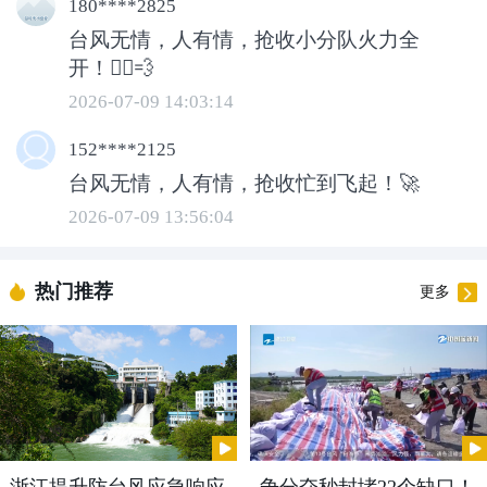
180****2825
台风无情，人有情，抢收小分队火力全
开！🏃‍♂️💨
2026-07-09 14:03:14
152****2125
在马屿镇现代化为农服务中心，19台大型
台风无情，人有情，抢收忙到飞起！🚀
烘干机24小时不间断作业，每天可以处理
2026-07-09 13:56:04
650亩以上的早稻，这些稻谷经过二十余
小时烘干去除水分，再通过自动化管道送
热门推荐
更多
入除杂设备，完成精细化处理，加工后的
净粮可直接装车送往马屿粮食储备库完成
入库。