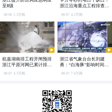
浙江提升防台风应急响应
争分夺秒封堵22个缺口！
至Ⅱ级
浙江沿海重点工程排查安
全隐患
08-08
2.3万阅
08-07
4.2万阅
在马屿粮食储备库内，一辆辆满载稻谷的
货车有序进场，经过检验、过磅等环节
杭嘉湖南排工程开闸预排
浙江省气象台台长刘建
后，净粮化处理的粮食可以直接入库。此
浙江平原河网已累计排水
勇：“白海豚”影响时间长
1.26亿方
需防范“三碰头”风险
外，粮库内，三条除杂流水线开足马力，
08-07
4.3万阅
08-07
7.4万阅
日均可处理毛粮超800吨，全力保障辖区
内的毛粮能够顺利入库。瑞安市马屿粮食
储备库副主任戴钧介绍说：“台风‘巴威’即
将来临，我们提前做好应急预案，提前开