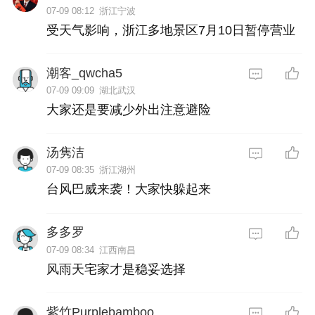
07-09 08:12
浙江宁波
受天气影响，浙江多地景区7月10日暂停营业
潮客_qwcha5
07-09 09:09
湖北武汉
大家还是要减少外出注意避险
汤隽洁
07-09 08:35
浙江湖州
台风巴威来袭！大家快躲起来
多多罗
07-09 08:34
江西南昌
风雨天宅家才是稳妥选择
紫竹Purplebamboo