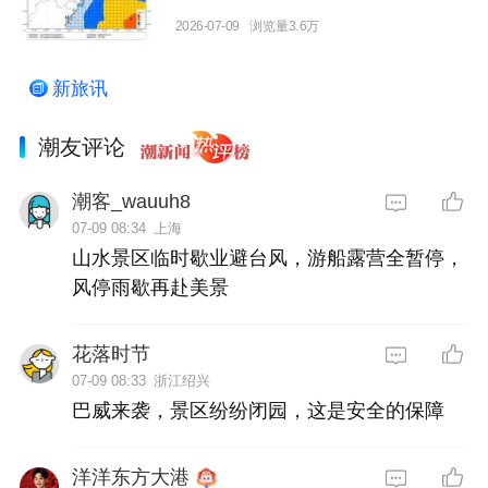
2026-07-09
浏览量3.6万
新旅讯
潮友评论
潮客_wauuh8
07-09 08:34
上海
山水景区临时歇业避台风，游船露营全暂停，
风停雨歇再赴美景
花落时节
07-09 08:33
浙江绍兴
巴威来袭，景区纷纷闭园，这是安全的保障
洋洋东方大港