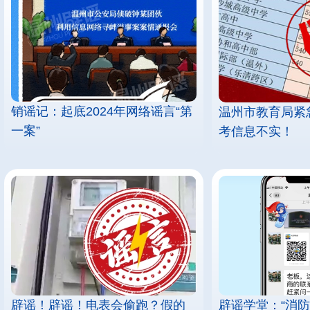
销谣记：起底2024年网络谣言“第
温州市教育局紧
一案”
考信息不实！
辟谣！辟谣！电表会偷跑？假的
辟谣学堂：“消防