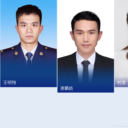
师，副教授
主任医师、博导
王明翔
时君
唐麟皓
鹿城大队勤奋路消防救援
温州
温州市自来水有限公司水
站副站长
研究
质检测中心水质检验员兼
副主
团委副书记