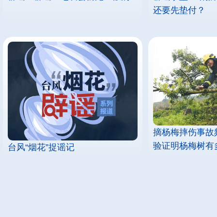
还要先垫付？
摘杨梅摔伤事故
验证明杨梅树有
台风“烟花”捉谣记