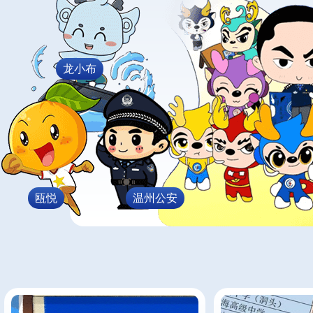
龙小布
瓯悦
温州公安