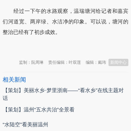
经过一下午的水路观察，温瑞塘河给记者和嘉宾
们河道宽、两岸绿、水洁净的印象。可以说，塘河的
整治已经有了初步成效。
本文转自：
温州新闻网 66wz.com
监制：阮周琳
责任编辑：叶双莲
编辑：戴玮
新闻中心
相关新闻
【策划】美丽水乡·梦里浙南——“看水乡”在线主题对
话
【策划】温州“五水共治”全景看
“水陆空”看美丽温州