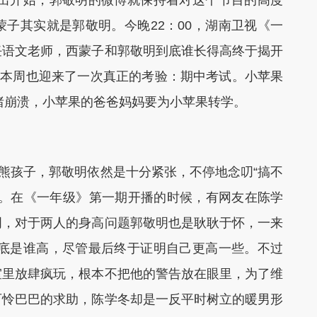
出开始，郭敬明的微博就保持着对这个节目的高度
子其实就是郭敬明。今晚22：00，湖南卫视《一
任语文老师，西蒙子和郭敬明到底谁长得高终于揭开
们本周也迎来了一次真正的考验：期中考试。小苹果
情绪崩溃，小苹果的爸爸妈妈要为小苹果转学。
熊孩子，郭敬明依然是十分紧张，不停地念叨“搞不
已。在《一年级》第一期开播的时候，有网友在陈学
明，对于两人的身高问题郭敬明也是耿耿于怀，一来
到底是谁高，尽管最后终于证明自己更高一些。不过
室里放肆疯玩，根本不把他的警告放在眼里，为了维
可怜巴巴的求助，陈学冬却是一反平时树立的暖男形