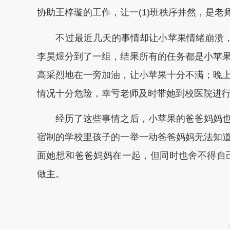
协助王梓璇的工作，让一(1)班秩序井然，是老
不过最近几天的事情却让小苹果情绪崩溃，在
李昊煜分到了一组，结果所有的任务都是小苹
高采烈地在一旁加油，让小苹果十分不满；晚
情况十分危险，幸亏老师及时带她到校医院进
经历了这些事情之后，小苹果的爸爸妈妈也
宿制的学校里孩子的一举一动爸爸妈妈无法知
面她想和爸爸妈妈在一起，但同时也舍不得自己
做主。
本文转自：
温州新闻网 66wz.com