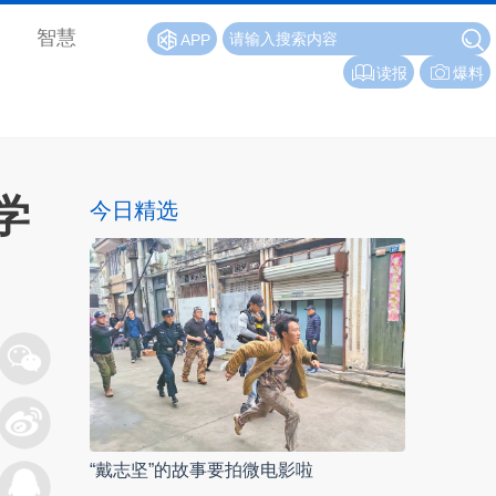
智慧
APP
读报
爆料
学
今日精选
“戴志坚”的故事要拍微电影啦