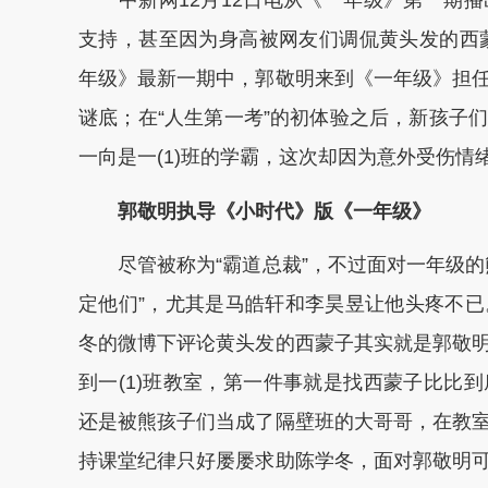
中新网12月12日电从《一年级》第一期播
支持，甚至因为身高被网友们调侃黄头发的西蒙
年级》最新一期中，郭敬明来到《一年级》担
谜底；在“人生第一考”的初体验之后，新孩子
一向是一(1)班的学霸，这次却因为意外受伤
郭敬明执导《小时代》版《一年级》
尽管被称为“霸道总裁”，不过面对一年级的
定他们”，尤其是马皓轩和李昊昱让他头疼不
冬的微博下评论黄头发的西蒙子其实就是郭敬
到一(1)班教室，第一件事就是找西蒙子比比
还是被熊孩子们当成了隔壁班的大哥哥，在教
持课堂纪律只好屡屡求助陈学冬，面对郭敬明