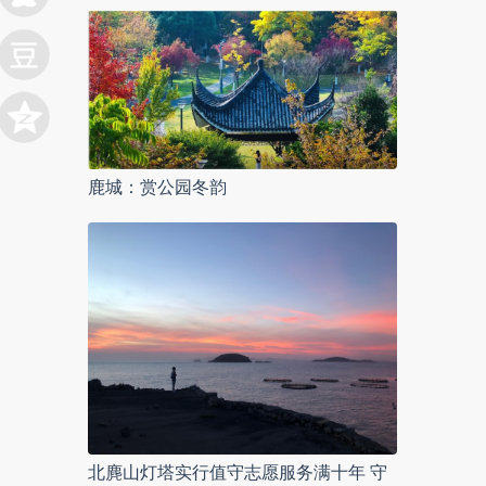
鹿城：赏公园冬韵
北麂山灯塔实行值守志愿服务满十年 守