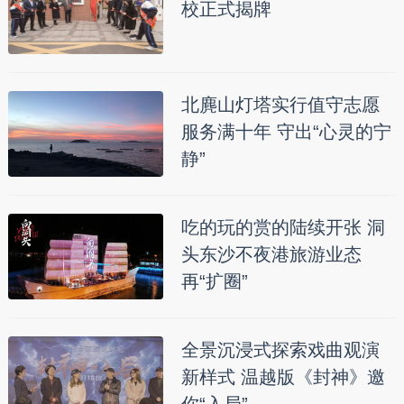
校正式揭牌
北麂山灯塔实行值守志愿
服务满十年 守出“心灵的宁
静”
吃的玩的赏的陆续开张 洞
头东沙不夜港旅游业态
再“扩圈”
全景沉浸式探索戏曲观演
新样式 温越版《封神》邀
你“入局”