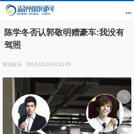
陈学冬否认郭敬明赠豪车:我没有
驾照
新浪娱乐
2014-12-29 01:53:45