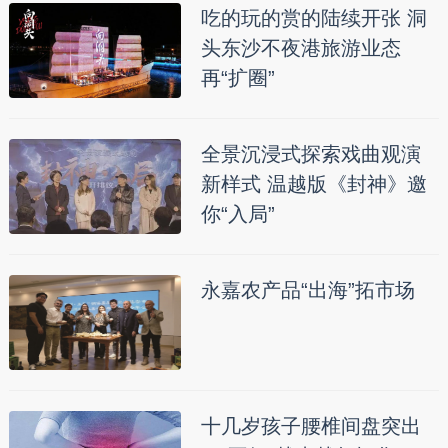
吃的玩的赏的陆续开张 洞
头东沙不夜港旅游业态
再“扩圈”
全景沉浸式探索戏曲观演
新样式 温越版《封神》邀
你“入局”
永嘉农产品“出海”拓市场
十几岁孩子腰椎间盘突出