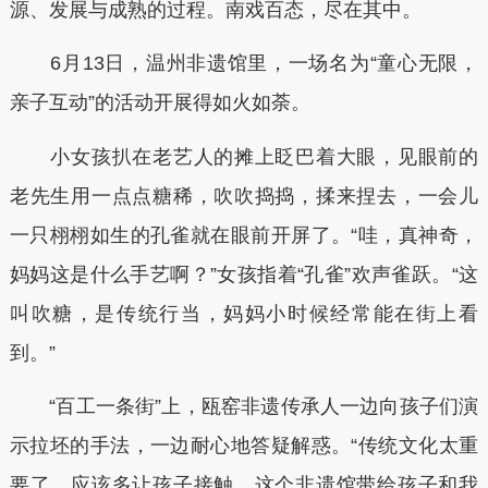
源、发展与成熟的过程。南戏百态，尽在其中。
6月13日，温州非遗馆里，一场名为“童心无限，
亲子互动”的活动开展得如火如荼。
小女孩扒在老艺人的摊上眨巴着大眼，见眼前的
老先生用一点点糖稀，吹吹捣捣，揉来捏去，一会儿
一只栩栩如生的孔雀就在眼前开屏了。“哇，真神奇，
妈妈这是什么手艺啊？”女孩指着“孔雀”欢声雀跃。“这
叫吹糖，是传统行当，妈妈小时候经常能在街上看
到。”
“百工一条街”上，瓯窑非遗传承人一边向孩子们演
示拉坯的手法，一边耐心地答疑解惑。“传统文化太重
要了，应该多让孩子接触。这个非遗馆带给孩子和我