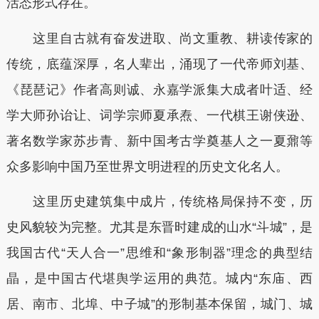
活态形式存在。
这里自古就有奋发进取、尚文重教、耕读传家的
传统，底蕴深厚，名人辈出，涌现了一代帝师刘基、
《琵琶记》作者高则诚、永嘉学派集大成者叶适、经
学大师孙诒让、词学宗师夏承焘、一代棋王谢侠逊、
著名数学家苏步青、新中国考古学奠基人之一夏鼐等
众多影响中国乃至世界文明进程的历史文化名人。
这里历史建筑集中成片，传统格局保持不变，历
史风貌较为完整。尤其是东晋时建成的山水“斗城”，是
我国古代“天人合一”思维和“象形制器”理念的典型结
晶，是中国古代堪舆学运用的典范。城内“东庙、西
居、南市、北埠、中子城”的形制基本保留，城门、城