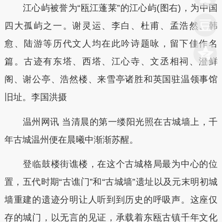
江心屿被誉为“瓯江蓬莱”的江心屿(图右)，为中国
四大孤屿之一。谢灵运、李白、杜甫、孟浩然、韩
愈、陆游等历代文人均在此吟诗题咏，留下佳作名
篇。古迹有东塔、西塔、江心寺、文丞相祠、澄鲜
阁、谢公亭、浩然楼、来雪亭诸胜和英国驻温领事馆
旧址。李国洪摄
温州网讯 当清晨的第一缕阳光照在古城墙上，千
年古城温州便在晨曦中渐渐苏醒。
登临鼓楼街谯楼，在这个古城格局最为中心的位
置，五代时期“古谯门”和“古城墙”遗址以及元末明初城
墙重建的遗迹分明让人听到到历史的呼吸声。这座仅
存的城门，以无言的见证，承载着东瓯古镇千年文化