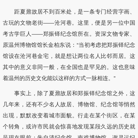
距夏鼐故居不到百米处，是一条专门经营字画、
古玩的文物老街——沧河巷。这里，便是另一位中国
考古学巨人——郑振铎纪念馆所在。资深文物专家、
原温州博物馆馆长金柏东说：“当初考虑把郑振铎纪念
馆设在沧河巷金宅，就是想让两位名人比邻而居。这
其中的意义非同一般，在全国也是罕见的。这也意味
着温州的历史文化能以这样的方式一脉相连。”
事实上，除了夏鼐故居和郑振铎纪念馆之外，这
几年来，还有不少名人故居、博物馆、纪念馆等悄然
出现，默默改变着城市面貌。行走在某个街区，在某
个转角，或许市民就会惊喜地发现某段久远的历史就
呈现在眼前：朱自清纪念馆、南戏博物馆、谢灵运纪