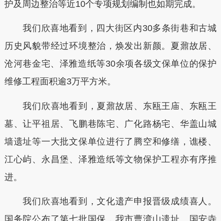
护及周边整治等近10个专项规划编制也如期完成。
我们欣喜地看到，四大街区内30多条街巷和古城
历史风貌带经过环境整治，焕发出新颜。夏鼐故居、
沧河巷金宅、泽雅造纸等30余项各级文保单位的保护
维修工程面积逾3万平方米。
我们欣喜地看到，夏鼐故居、东瓯王庙、东瓯王
墓、让平祖居、飞鹏巷陈宅、广化路杨宅、华盖山城
墙遗址等一大批文保单位进行了腾空和修缮，谯楼、
江心屿、永昌堡、泽雅造纸等文物保护工程亦有序推
进。
我们欣喜地看到，文化遗产申报晋级成绩喜人。
国务院公布了第七批国保，我市曹湾山遗址、国安寺