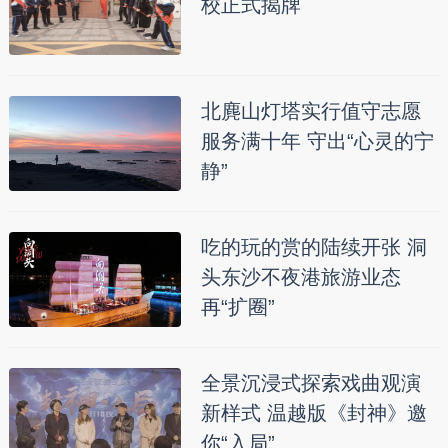
校正式揭牌
北麂山灯塔实行值守志愿
服务满十年 守出“心灵的宁
静”
吃的玩的赏的陆续开张 洞
头东沙不夜港旅游业态
再“扩圈”
全景沉浸式探索戏曲观演
新样式 温越版《封神》邀
你“入局”