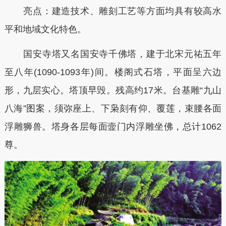
亮点：建造技术、雕刻工艺等方面均具有较高水
平和地域文化特色。
国安寺塔又名国安寺千佛塔，建于北宋元祐五年
至八年(1090-1093年)间。楼阁式石塔，平面呈六边
形，九层实心。塔顶早毁。残高约17米。台基雕“九山
八海”图案，须弥座上、下枭刻有仰、覆莲，束腰各面
浮雕狮兽。塔身各层每面壸门内浮雕坐佛，总计1062
尊。