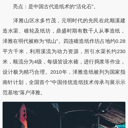
亮点：是中国古代造纸术的“活化石”。
泽雅山区水多竹茂，元明时代的先民在此顺溪建
造水渠、碓轮及纸坊，鼎盛时期有数千人从事造纸，
泽雅在明代被称为“纸山”。四连碓造纸作坊占地约0.28
平方千米，利用溪流为动力资源，所引水渠长约230
米，顺流分为4级，每级皆设水碓，进行捣浆等作业，
设计极为精巧合理。2010年，泽雅造纸被列为国家指
南针计划，全国首个”中国传统造纸技术传承与展示示
范基地”落户泽雅。