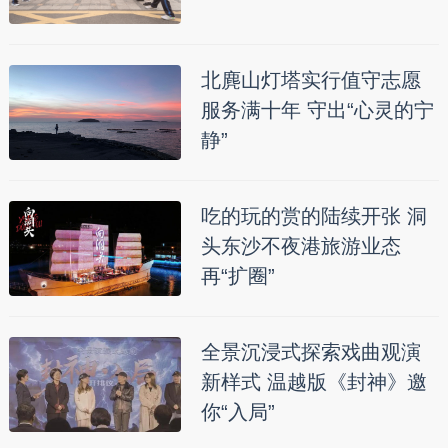
北麂山灯塔实行值守志愿
服务满十年 守出“心灵的宁
静”
吃的玩的赏的陆续开张 洞
头东沙不夜港旅游业态
再“扩圈”
全景沉浸式探索戏曲观演
新样式 温越版《封神》邀
你“入局”