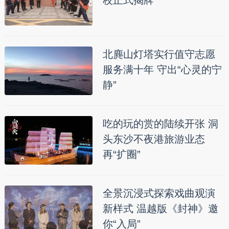
北麂山灯塔实行值守志愿
服务满十年 守出“心灵的宁
静”
吃的玩的赏的陆续开张 洞
头东沙不夜港旅游业态
再“扩圈”
全景沉浸式探索戏曲观演
新样式 温越版《封神》邀
你“入局”